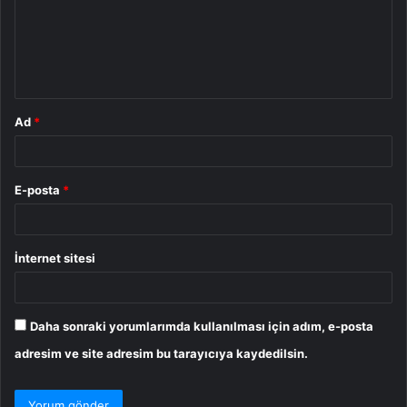
u
m
*
Ad
*
E-posta
*
İnternet sitesi
Daha sonraki yorumlarımda kullanılması için adım, e-posta
adresim ve site adresim bu tarayıcıya kaydedilsin.