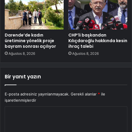
Darende’de kadın
CHP’li başkandan
üretimine yönelik proje
Kılıçdaroğlu hakkında kesin
bayram sonrası açılıyor
ihraç talebi
Ağustos 8, 2026
Ağustos 8, 2026
Bir yanıt yazın
E-posta adresiniz yayınlanmayacak.
Gerekli alanlar
*
ile
işaretlenmişlerdir
Y
o
r