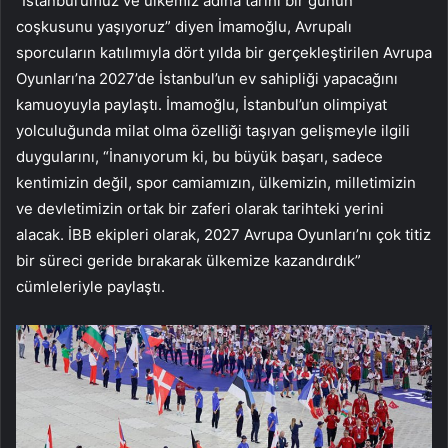
“İstanbul’umuz ve ülkemiz adına tarihi bir günün
coşkusunu yaşıyoruz” diyen İmamoğlu, Avrupalı
sporcuların katılımıyla dört yılda bir gerçekleştirilen Avrupa
Oyunları’na 2027’de İstanbul’un ev sahipliği yapacağını
kamuoyuyla paylaştı. İmamoğlu, İstanbul’un olimpiyat
yolculuğunda milat olma özelliği taşıyan gelişmeyle ilgili
duygularını, “İnanıyorum ki, bu büyük başarı, sadece
kentimizin değil, spor camiamızın, ülkemizin, milletimizin
ve devletimizin ortak bir zaferi olarak tarihteki yerini
alacak. İBB ekipleri olarak, 2027 Avrupa Oyunları’nı çok titiz
bir süreci geride bırakarak ülkemize kazandırdık”
cümleleriyle paylaştı.