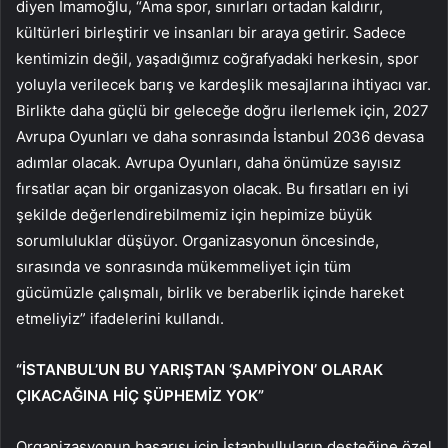
diyen İmamoğlu, “Ama spor, sınırları ortadan kaldırır,
kültürleri birleştirir ve insanları bir araya getirir. Sadece
kentimizin değil, yaşadığımız coğrafyadaki herkesin, spor
yoluyla verilecek barış ve kardeşlik mesajlarına ihtiyacı var.
Birlikte daha güçlü bir geleceğe doğru ilerlemek için, 2027
Avrupa Oyunları ve daha sonrasında İstanbul 2036 devasa
adımlar olacak. Avrupa Oyunları, daha önümüze sayısız
fırsatlar açan bir organizasyon olacak. Bu fırsatları en iyi
şekilde değerlendirebilmemiz için hepimize büyük
sorumluluklar düşüyor. Organizasyonun öncesinde,
sırasında ve sonrasında mükemmeliyet için tüm
gücümüzle çalışmalı, birlik ve beraberlik içinde hareket
etmeliyiz” ifadelerini kullandı.
“İSTANBUL’UN BU YARIŞTAN ‘ŞAMPİYON’ OLARAK
ÇIKACAĞINA HİÇ ŞÜPHEMİZ YOK”
Organizasyonun başarısı için İstanbulluların desteğine özel