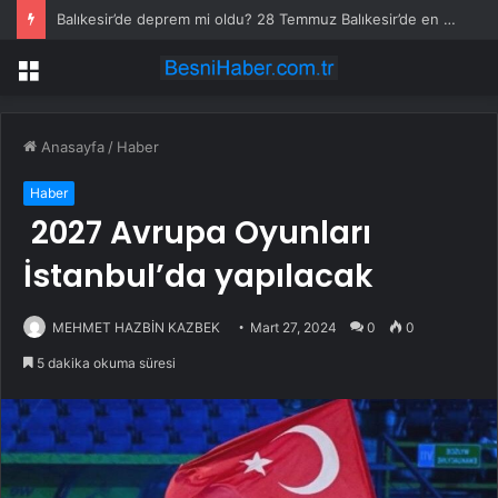
Balıkesir’de deprem mi oldu? 28 Temmuz Balıkesir’de en son ne zaman deprem oldu, depremin şiddeti belli mi?
Menü
Anasayfa
/
Haber
Haber
2027 Avrupa Oyunları
İstanbul’da yapılacak
MEHMET HAZBİN KAZBEK
Mart 27, 2024
0
0
5 dakika okuma süresi