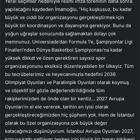
Yerel seçimler nedeniyle resmi imza töreninin daha sonra
yapılacağını kaydeden İmamoğlu, “Hiç kuşkusuz, bu kadar
büyük ve ciddi bir organizasyonu gerçekleştirmek için
büyük bir koordinasyon ve dayanışma gerekiyor. Bunu da
yoğun uğraşlar sonucunda sağlamaktan dolayı çok
memnunuz. Universiade’dan Formula 1’e, Şampiyonlar Ligi
Finalleri’nden Dünya Basketbol Şampiyonası’na kadar
yüksek dikkat ve özen gerektiren sayısız spor
organizasyonunu eksiksiz düzenleyebilen bir ülkeyiz. Tüm
bu tecrübelerimiz ve heyecanımızla hedefini 2036
Olimpiyat Oyunları ve Paralimpik Oyunları olarak koymuş
ve objektif bir gözle değerlendirildiğinde tüm
rakiplerimizden de önde olan bir kentiz… 2027 Avrupa
Oyunları’nı el ele vererek, tarihin en iyisi olarak
gerçekleştireceğimizden hiç şüphem yok. Hem de İstanbul
olarak bu özel organizasyona çok büyük değer
katacağımızı düşünüyorum. İstanbul Avrupa Oyunları 2027,
konuya katkı sağlayan herkes için büyük bir başarı hikâyesi