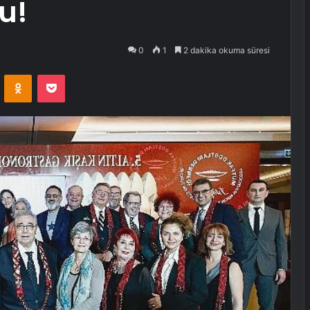
u!
0
1
2 dakika okuma süresi
VKontakte
Odnoklassniki
Pocket