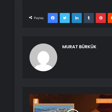
Facebook
Twitter
LinkedIn
Tumblr
Pint
Paylaş
MURAT BÜRKÜK