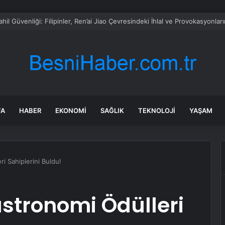
n hastanede yatmış! Serdar Ortaç’tan üzen görüntü
FA
HABER
EKONOMI
SAĞLIK
TEKNOLOJI
YAŞAM
ri Sahiplerini Buldu!
astronomi Ödülleri