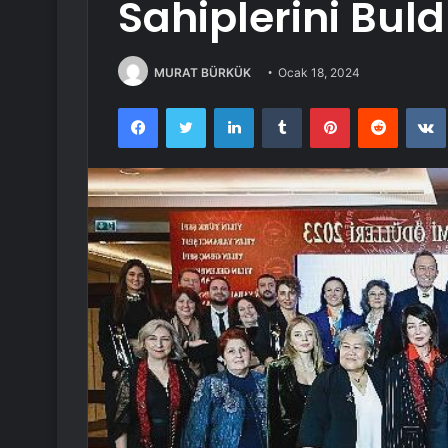
Sahiplerini Buld
MURAT BÜRKÜK
Ocak 18, 2024
Facebook
Twitter
LinkedIn
Tumblr
Pinterest
Reddit