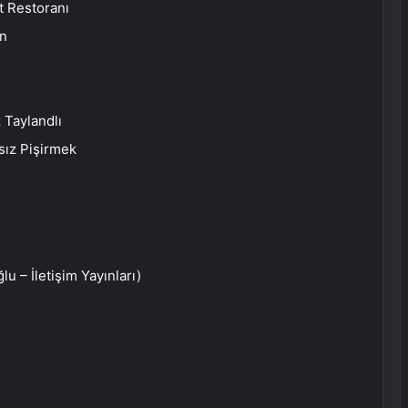
t Restoranı
on
 Taylandlı
sız Pişirmek
u – İletişim Yayınları)