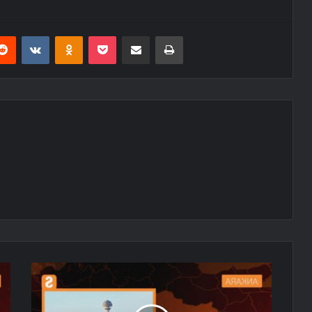
erest
Reddit
VKontakte
Odnoklassniki
Pocket
E-Posta ile paylaş
Yazdır