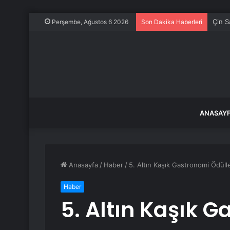
30 gü
Perşembe, Ağustos 6 2026
Son Dakika Haberleri
ANASAY
Anasayfa
/
Haber
/
5. Altın Kaşık Gastronomi Ödülle
Haber
5. Altın Kaşık G