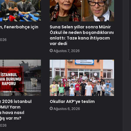
ım, Fenerbahçe için
Suna Selen yıllar sonra Münir
Özkul ile neden boşandıklarını
anlattı: Taze kana ihtiyacım
2026
var dedi
Ağustos 7, 2026
 2026 İstanbul
Okullar AKP’ye teslim
MU! Yarın
Ağustos 6, 2026
a hava nasıl
ğış var mı?
2026