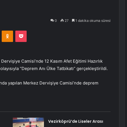
0
27
1 dakika okuma süresi
VKontakte
Odnoklassniki
Pocket
hi Dervişiye Camisi’nde 12 Kasım Afet Eğitimi Hazırlık
yısıyla “Deprem Anı Ülke Tatbikatı” gerçekleştirildi.
lında yapılan Merkez Dervişiye Camisi’nde deprem
Vezirköprü’de Liseler Arası