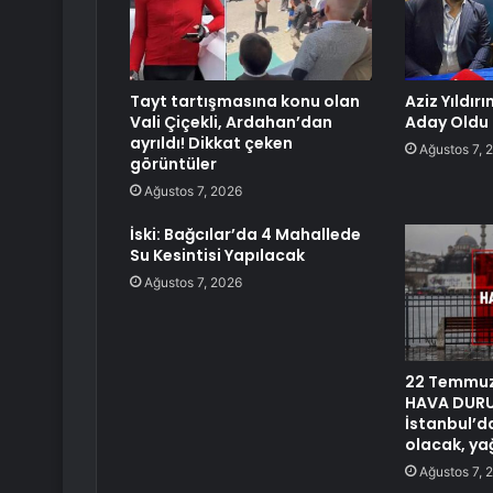
Tayt tartışmasına konu olan
Aziz Yıldır
Vali Çiçekli, Ardahan’dan
Aday Oldu
ayrıldı! Dikkat çeken
Ağustos 7, 
görüntüler
Ağustos 7, 2026
İski: Bağcılar’da 4 Mahallede
Su Kesintisi Yapılacak
Ağustos 7, 2026
22 Temmuz
HAVA DURU
İstanbul’d
olacak, ya
Ağustos 7, 