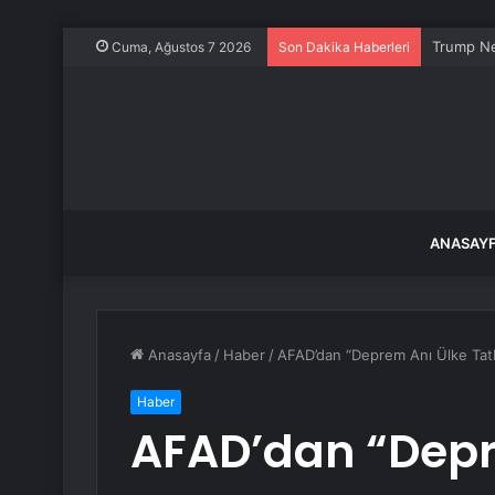
Turgutlu’
Cuma, Ağustos 7 2026
Son Dakika Haberleri
ANASAY
Anasayfa
/
Haber
/
AFAD’dan “Deprem Anı Ülke Tatb
Haber
AFAD’dan “Depr