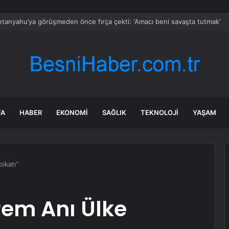
da Traktör-Motosiklet Kazası
FA
HABER
EKONOMI
SAĞLIK
TEKNOLOJI
YAŞAM
ikatı”
em Anı Ülke