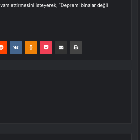
 devam ettirmesini isteyerek, “Depremi binalar değil
erest
Reddit
VKontakte
Odnoklassniki
Pocket
E-Posta ile paylaş
Yazdır