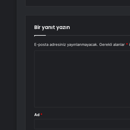
Bir yanıt yazın
E-posta adresiniz yayınlanmayacak.
Gerekli alanlar
*
i
Y
o
r
u
m
*
Ad
*