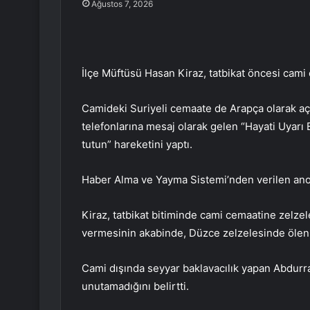
Ağustos 7, 2026
İlçe Müftüsü Hasan Kiraz, tatbikat öncesi cam
Camideki Suriyeli cemaate de Arapça olarak açı
telefonlarına mesaj olarak gelen “Hayati Uyarı B
tutun” hareketini yaptı.
Haber Alma ve Yayma Sistemi’nden verilen anon
Kiraz, tatbikat bitiminde cami cemaatine zelzel
vermesinin akabinde, Düzce zelzelesinde ölenle
Cami dışında seyyar baklavacılık yapan Abdurra
unutamadığını belirtti.