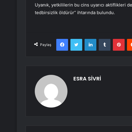
Uyanık, yetkililerin bu cins uyarıcı aktiflikleri
tedbirsizlik öldürür” ihtarında bulundu.
Facebook
Twitter
LinkedIn
Tumblr
Pint
Paylaş
ESRA SİVRİ