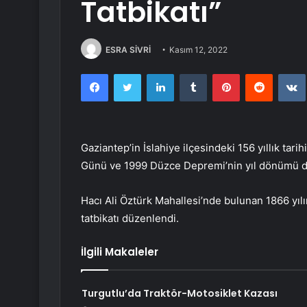
Tatbikatı”
ESRA SİVRİ
Kasım 12, 2022
Facebook
Twitter
LinkedIn
Tumblr
Pinterest
Reddit
Gaziantep’in İslahiye ilçesindeki 156 yıllık tari
Günü ve 1999 Düzce Depremi’nin yıl dönümü dola
Hacı Ali Öztürk Mahallesi’nde bulunan 1866 yı
tatbikatı düzenlendi.
İlgili Makaleler
Turgutlu’da Traktör-Motosiklet Kazası