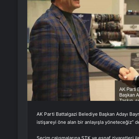
AK Parti Battalgazi Belediye Başkan Adayı Bayr
istişareyi öne alan bir anlayışla yöneteceğiz” d
Seçim çalışmalarına STK ve esnaf ziyaretleri i