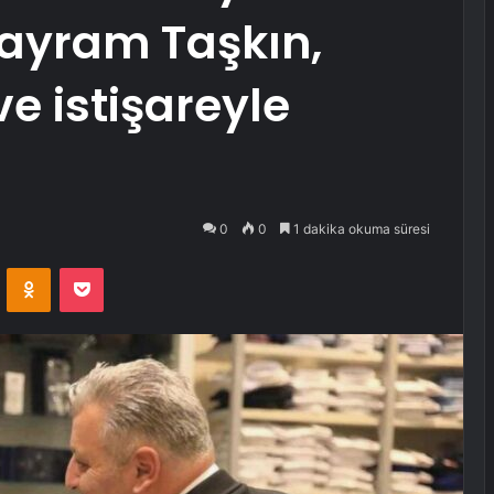
ayram Taşkın,
ve istişareyle
0
0
1 dakika okuma süresi
VKontakte
Odnoklassniki
Pocket