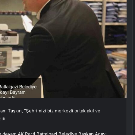
am Taşkın, “Şehrimizi biz merkezli ortak akıl ve
edi.
le devam AK Parti Battalgazi Belediye Başkan Adayı