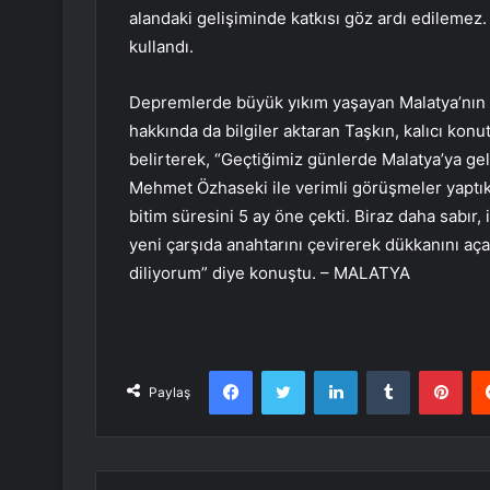
alandaki gelişiminde katkısı göz ardı edilemez. 
kullandı.
Depremlerde büyük yıkım yaşayan Malatya’nın y
hakkında da bilgiler aktaran Taşkın, kalıcı konu
belirterek, “Geçtiğimiz günlerde Malatya’ya gel
Mehmet Özhaseki ile verimli görüşmeler yaptık
bitim süresini 5 ay öne çekti. Biraz daha sabır,
yeni çarşıda anahtarını çevirerek dükkanını aça
diliyorum” diye konuştu. – MALATYA
Facebook
Twitter
LinkedIn
Tumblr
Pint
Paylaş