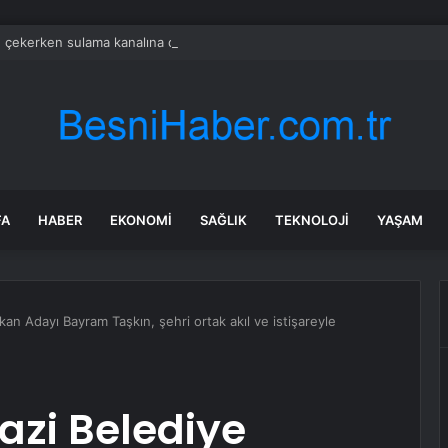
e çekerken sulama kanalına düştü
FA
HABER
EKONOMI
SAĞLIK
TEKNOLOJI
YAŞAM
kan Adayı Bayram Taşkın, şehri ortak akıl ve istişareyle
azi Belediye