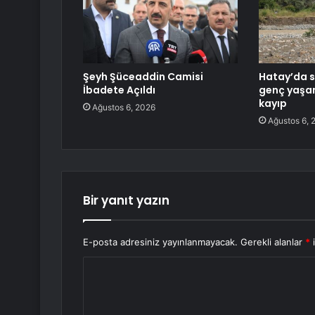
Şeyh Şüceaddin Camisi
Hatay’da s
İbadete Açıldı
genç yaşamın
kayıp
Ağustos 6, 2026
Ağustos 6, 
Bir yanıt yazın
E-posta adresiniz yayınlanmayacak.
Gerekli alanlar
*
i
Y
o
r