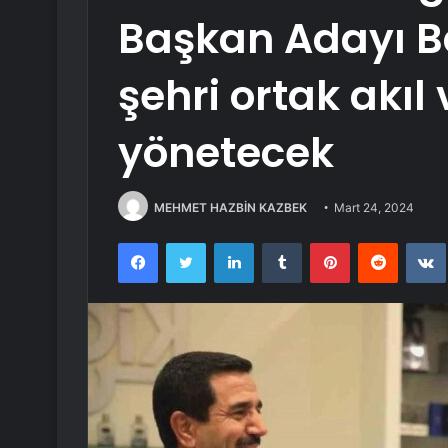
Başkan Adayı B
şehri ortak akıl 
yönetecek
MEHMET HAZBİN KAZBEK
Mart 24, 2024
Facebook
Twitter
LinkedIn
Tumblr
Pinterest
Reddit