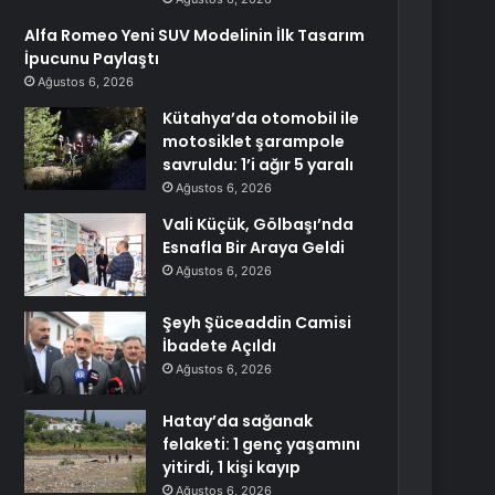
Alfa Romeo Yeni SUV Modelinin İlk Tasarım
İpucunu Paylaştı
Ağustos 6, 2026
Kütahya’da otomobil ile
motosiklet şarampole
savruldu: 1’i ağır 5 yaralı
Ağustos 6, 2026
Vali Küçük, Gölbaşı’nda
Esnafla Bir Araya Geldi
Ağustos 6, 2026
Şeyh Şüceaddin Camisi
İbadete Açıldı
Ağustos 6, 2026
Hatay’da sağanak
felaketi: 1 genç yaşamını
yitirdi, 1 kişi kayıp
Ağustos 6, 2026