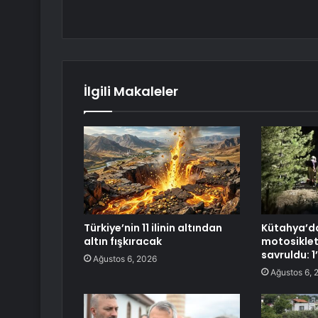
İlgili Makaleler
Türkiye’nin 11 ilinin altından
Kütahya’da
altın fışkıracak
motosikle
savruldu: 1’
Ağustos 6, 2026
Ağustos 6, 