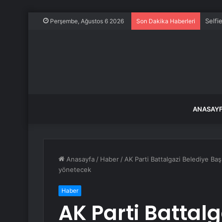
Selfi
Perşembe, Ağustos 6 2026
Son Dakika Haberleri
ANASAY
Anasayfa
/
Haber
/
AK Parti Battalgazi Belediye Baş
yönetecek
Haber
AK Parti Battalg