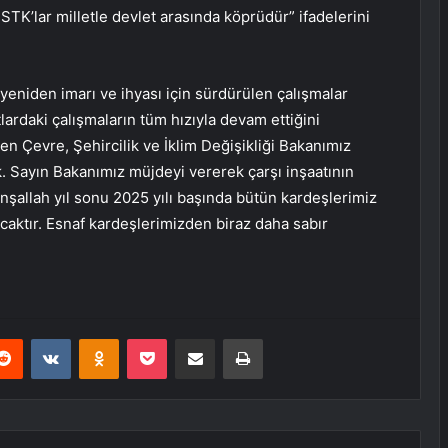
STK’lar milletle devlet arasında köprüdür” ifadelerini
eniden imarı ve ihyası için sürdürülen çalışmalar
tlardaki çalışmaların tüm hızıyla devam ettiğini
en Çevre, Şehircilik ve İklim Değişikliği Bakanımız
. Sayın Bakanımız müjdeyi vererek çarşı inşaatının
 inşallah yıl sonu 2025 yılı başında bütün kardeşlerimiz
caktır. Esnaf kardeşlerimizden biraz daha sabır
erest
Reddit
VKontakte
Odnoklassniki
Pocket
E-Posta ile paylaş
Yazdır