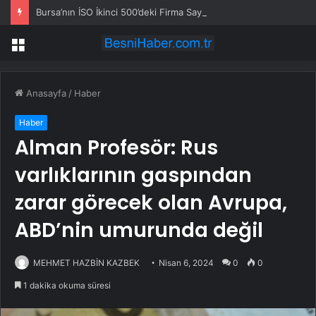
Bursa’nın İSO İkinci 500’deki Firma Sayısı Düştü, Otomotiv Tedarik Sanayisi Yükseldi
Menü
Anasayfa
/
Haber
Haber
Alman Profesör: Rus
varlıklarının gaspından
zarar görecek olan Avrupa,
ABD’nin umurunda değil
MEHMET HAZBİN KAZBEK
Nisan 6, 2024
0
0
1 dakika okuma süresi