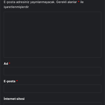
E-posta adresiniz yayınlanmayacak.
Gerekli alanlar
*
ile
işaretlenmişlerdir
Y
o
r
u
m
*
Ad
*
E-posta
*
İnternet sitesi