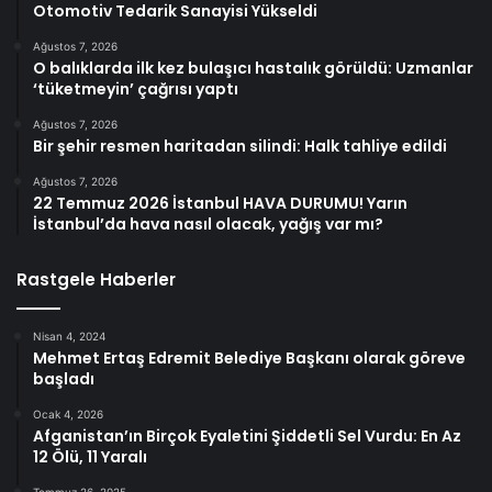
Otomotiv Tedarik Sanayisi Yükseldi
Ağustos 7, 2026
O balıklarda ilk kez bulaşıcı hastalık görüldü: Uzmanlar
‘tüketmeyin’ çağrısı yaptı
Ağustos 7, 2026
Bir şehir resmen haritadan silindi: Halk tahliye edildi
Ağustos 7, 2026
22 Temmuz 2026 İstanbul HAVA DURUMU! Yarın
İstanbul’da hava nasıl olacak, yağış var mı?
Rastgele Haberler
Nisan 4, 2024
Mehmet Ertaş Edremit Belediye Başkanı olarak göreve
başladı
Ocak 4, 2026
Afganistan’ın Birçok Eyaletini Şiddetli Sel Vurdu: En Az
12 Ölü, 11 Yaralı
Temmuz 26, 2025