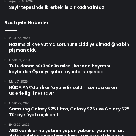
Ağustos 6, 2026
Seyir tepesinde iki erkek ile bir kadına infaz
Rastgele Haberler
Ocak 20, 2025
Hazımsızlık ve yutma sorununu ciddiye almadığına bin
pişman oldu
Ocak 31, 2023
Tutuklanan sürücünün ailesi, kazada hayatını
kaybeden Öykü’yü şubat ayında isteyecek.
Mart 7, 2026
HÜDA PAR’dan İran’a yönelik saldırı sonrası askeri
üslerle ilgili net tavır
Ocak 22, 2025
Samsung Galaxy S25 Ultra, Galaxy S25+ ve Galaxy S25
Türkiye fiyatı açıklandı
Eylül 20, 2025
ABD varlıklarına yatırım yapan yabancı yatırımcılar,