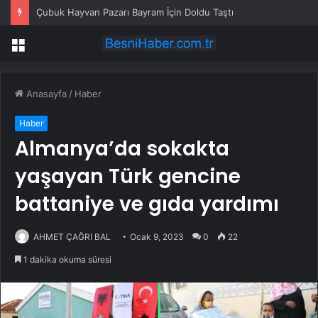
Çubuk Hayvan Pazarı Bayram İçin Doldu Taştı
Menü
Anasayfa
/
Haber
Haber
Almanya’da sokakta
yaşayan Türk gencine
battaniye ve gıda yardımı
AHMET ÇAĞRI BAL
Ocak 9, 2023
0
22
1 dakika okuma süresi