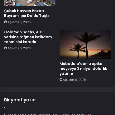
Çubuk Hayvan Pazarı
Bayram İçin Doldu Taştı
Ağustos 6, 2026
Goldman Sachs, ADP
verisine rağmen istihdam
tahminini korudu
Ağustos 6, 2026
Mubadala’dan tropikal
meyveye 3 milyar dolarlık
yatırım
Ağustos 6, 2026
Bir yanıt yazın
E-posta adresiniz yayınlanmayacak.
Gerekli alanlar
*
ile