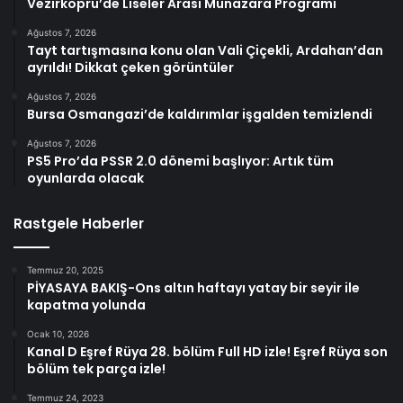
Vezirköprü’de Liseler Arası Münazara Programı
Ağustos 7, 2026
Tayt tartışmasına konu olan Vali Çiçekli, Ardahan’dan
ayrıldı! Dikkat çeken görüntüler
Ağustos 7, 2026
Bursa Osmangazi’de kaldırımlar işgalden temizlendi
Ağustos 7, 2026
PS5 Pro’da PSSR 2.0 dönemi başlıyor: Artık tüm
oyunlarda olacak
Rastgele Haberler
Temmuz 20, 2025
PİYASAYA BAKIŞ-Ons altın haftayı yatay bir seyir ile
kapatma yolunda
Ocak 10, 2026
Kanal D Eşref Rüya 28. bölüm Full HD izle! Eşref Rüya son
bölüm tek parça izle!
Temmuz 24, 2023