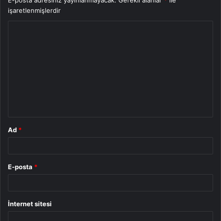
işaretlenmişlerdir
Y
o
r
u
m
*
Ad
*
E-posta
*
İnternet sitesi