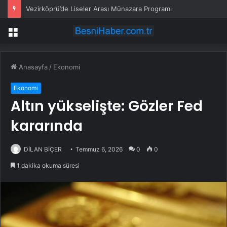
Vezirköprü’de Liseler Arası Münazara Programı
Menü
Anasayfa
/
Ekonomi
Ekonomi
Altın yükselişte: Gözler Fed
kararında
DİLAN BİÇER
Temmuz 6, 2026
0
0
1 dakika okuma süresi