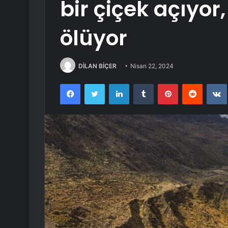
bir çiçek açıyo
ölüyor
DİLAN BİÇER
Nisan 22, 2024
Facebook
Twitter
LinkedIn
Tumblr
Pinterest
Reddit