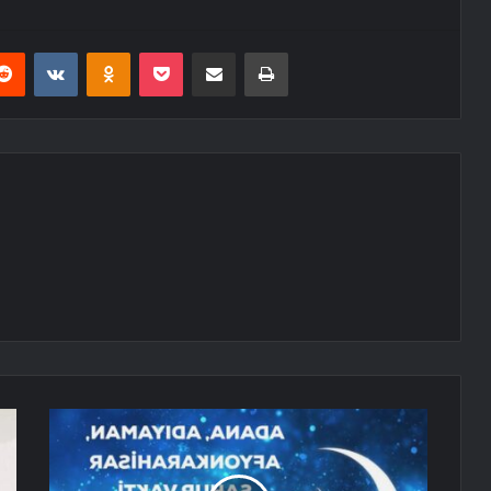
erest
Reddit
VKontakte
Odnoklassniki
Pocket
E-Posta ile paylaş
Yazdır