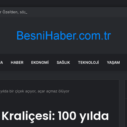
 Özel’den, sözlü saldırıya uğrayan kadın gazeteciye: Kusura bakma, ço
FA
HABER
EKONOMI
SAĞLIK
TEKNOLOJI
YAŞAM
 yılda bir çiçek açıyor, açar açmaz ölüyor
Kraliçesi: 100 yılda