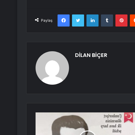
Facebook
Twitter
LinkedIn
Tumblr
Pint
Paylaş
DİLAN BİÇER