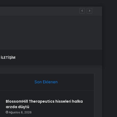
k üzüldüm
İLETIŞIM
Son Eklenen
BlossomHill Therapeutics hisseleri halka
arzda düştü
Ağustos 8, 2026