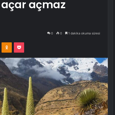
r, açar açmaz
0
0
1 dakika okuma süresi
VKontakte
Odnoklassniki
Pocket