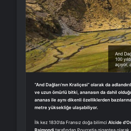
“And Dağları’nın Kraliçesi” olarak da adlandı
ve uzun ömürlü bitki, ananasın da dahil olduğu 
ananas ile aynı dikenli özelliklerden bazıların
metre yüksekliğe ulaşabiliyor.
İlk kez 1830’da Fransız doğa bilimci
Alcide d’O
Raimondi
tarafından Pourretia gigantea olarak a