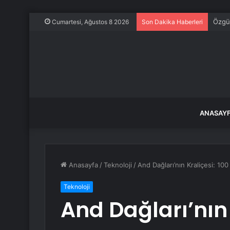
Özgür
Cumartesi, Ağustos 8 2026
Son Dakika Haberleri
ANASAY
Anasayfa
/
Teknoloji
/
And Dağları’nın Kraliçesi: 100
Teknoloji
And Dağları’nın 