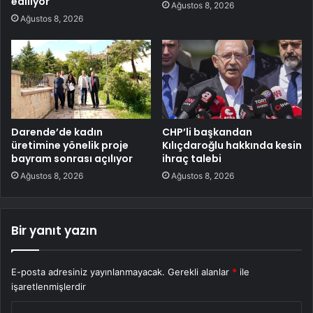
ediliyor
Ağustos 8, 2026
Ağustos 8, 2026
Darende’de kadın
CHP’li başkandan
üretimine yönelik proje
Kılıçdaroğlu hakkında kesin
bayram sonrası açılıyor
ihraç talebi
Ağustos 8, 2026
Ağustos 8, 2026
Bir yanıt yazın
E-posta adresiniz yayınlanmayacak.
Gerekli alanlar
*
ile
işaretlenmişlerdir
Y