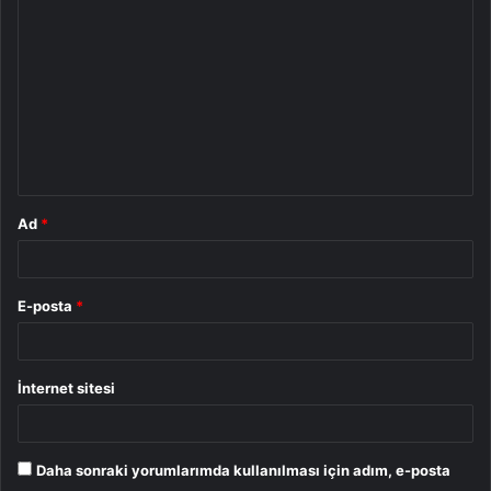
o
r
u
m
*
Ad
*
E-posta
*
İnternet sitesi
Daha sonraki yorumlarımda kullanılması için adım, e-posta