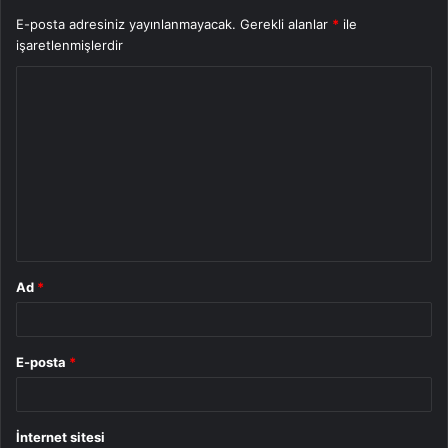
E-posta adresiniz yayınlanmayacak.
Gerekli alanlar
*
ile
işaretlenmişlerdir
Y
o
r
u
m
*
Ad
*
E-posta
*
İnternet sitesi