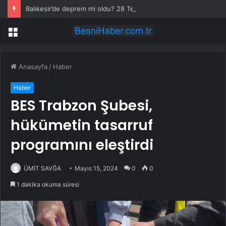
Balıkesir’de deprem mi oldu? 28 Temmuz Balıkesir’de en son ne zaman deprem oldu, depremin şiddeti belli mi?
Menü
Anasayfa
/
Haber
Haber
BES Trabzon Şubesi,
hükümetin tasarruf
programını eleştirdi
ÜMİT SAVĞA
Mayıs 15, 2024
0
0
1 dakika okuma süresi