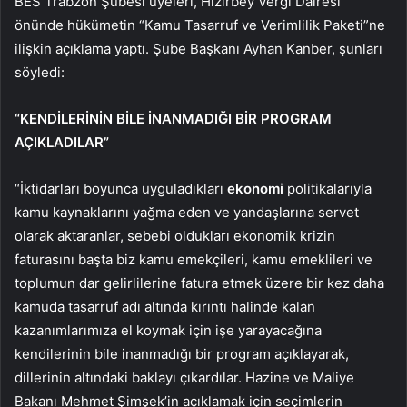
BES Trabzon Şubesi üyeleri, Hızırbey Vergi Dairesi
önünde hükümetin “Kamu Tasarruf ve Verimlilik Paketi”ne
ilişkin açıklama yaptı. Şube Başkanı Ayhan Kanber, şunları
söyledi:
“KENDİLERİNİN BİLE İNANMADIĞI BİR PROGRAM
AÇIKLADILAR”
“İktidarları boyunca uyguladıkları
ekonomi
politikalarıyla
kamu kaynaklarını yağma eden ve yandaşlarına servet
olarak aktaranlar, sebebi oldukları ekonomik krizin
faturasını başta biz kamu emekçileri, kamu emeklileri ve
toplumun dar gelirlilerine fatura etmek üzere bir kez daha
kamuda tasarruf adı altında kırıntı halinde kalan
kazanımlarımıza el koymak için işe yarayacağına
kendilerinin bile inanmadığı bir program açıklayarak,
dillerinin altındaki baklayı çıkardılar. Hazine ve Maliye
Bakanı Mehmet Şimşek’in açıklamak için seçimlerin