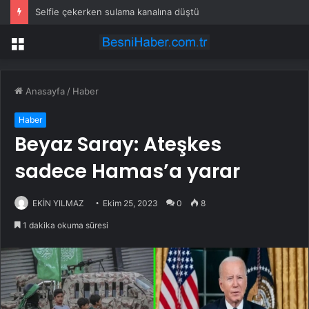
Selfie çekerken sulama kanalına düştü
Menü
Anasayfa
/
Haber
Haber
Beyaz Saray: Ateşkes
sadece Hamas’a yarar
EKİN YILMAZ
Ekim 25, 2023
0
8
1 dakika okuma süresi