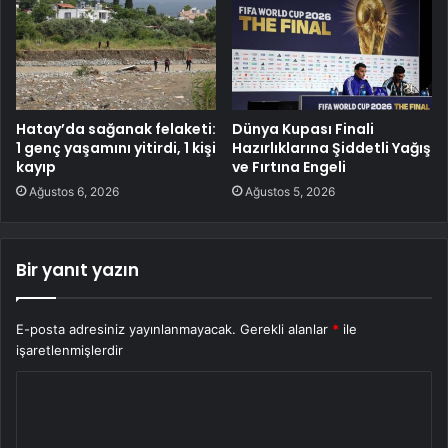
Hatay’da sağanak felaketi:
Dünya Kupası Finali
1 genç yaşamını yitirdi, 1 kişi
Hazırlıklarına Şiddetli Yağış
kayıp
ve Fırtına Engeli
Ağustos 6, 2026
Ağustos 5, 2026
Bir yanıt yazın
E-posta adresiniz yayınlanmayacak.
Gerekli alanlar
*
ile
işaretlenmişlerdir
Y
o
r