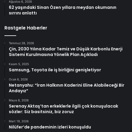
Ağustos 6, 2026
62 yaşındaki Sinan Özen yıllara meydan okumanın
sırrını anlattı
Rastgele Haberler
Temmuz 28, 2026
Çin, 2030 Yılına Kadar Temiz ve Düşük Karbonlu Enerji
Sistemi Kurulmasına Yönelik Plan Açıkladı
Kasım 5, 2025
Samsung, Toyota ile iş birliğini genişletiyor
Ocak 6, 2026
Netanyahu: “İran Halkının Kaderini Eline Alabileceği Bir
Andayız”
Mayıs 8, 2026
Serenay Aktaş’tan erkeklerle ilgili çok konuşulacak
sözler: Siz basitsiniz, biz zoruz
Mart 19, 2026
Nilüfer’de pandeminin izleri konuşuldu