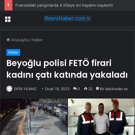
Fransa’daki yangınlarda 4 itfaiye eri hayatını kaybetti
Menü
Anasayfa
/
Haber
Haber
Beyoğlu polisi FETÖ firari
kadını çatı katında yakaladı
EKİN YILMAZ
Ocak 18, 2023
0
22
Bir dakikadan az