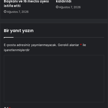
Başkanı ve 16 meclis üyesi
kaldırıldı
istifa etti
Ağustos 7, 2026
Ağustos 7, 2026
Bir yanıt yazın
E-posta adresiniz yayınlanmayacak.
Gerekli alanlar
*
ile
işaretlenmişlerdir
Y
o
r
u
m
*