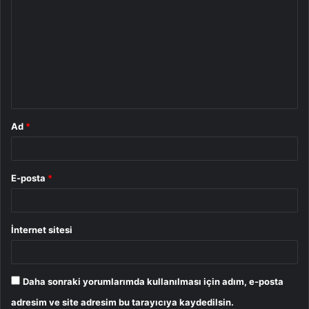
o
r
u
m
*
Ad
*
E-posta
*
İnternet sitesi
Daha sonraki yorumlarımda kullanılması için adım, e-posta
adresim ve site adresim bu tarayıcıya kaydedilsin.