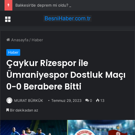
Balıkesir’de deprem mi oldu? 28 Temmuz Balıkesir’de en son ne zaman deprem oldu, depremin şiddeti belli mi?
Menü
Anasayfa
/
Haber
Haber
Çaykur Rizespor ile
Ümraniyespor Dostluk Maçı
0-0 Berabere Bitti
MURAT BÜRKÜK
Temmuz 29, 2023
0
13
Bir dakikadan az