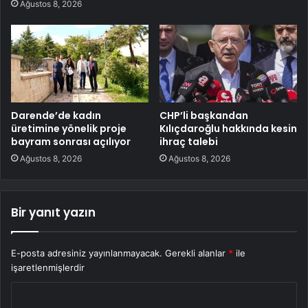
Ağustos 8, 2026
Darende’de kadın
CHP’li başkandan
üretimine yönelik proje
Kılıçdaroğlu hakkında kesin
bayram sonrası açılıyor
ihraç talebi
Ağustos 8, 2026
Ağustos 8, 2026
Bir yanıt yazın
E-posta adresiniz yayınlanmayacak.
Gerekli alanlar
*
ile
işaretlenmişlerdir
Y