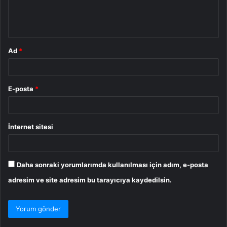
m
*
Ad
*
E-posta
*
İnternet sitesi
Daha sonraki yorumlarımda kullanılması için adım, e-posta
adresim ve site adresim bu tarayıcıya kaydedilsin.