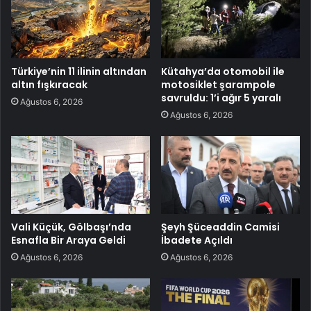
Türkiye’nin 11 ilinin altından
Kütahya’da otomobil ile
altın fışkıracak
motosiklet şarampole
savruldu: 1’i ağır 5 yaralı
Ağustos 6, 2026
Ağustos 6, 2026
Vali Küçük, Gölbaşı’nda
Şeyh Şüceaddin Camisi
Esnafla Bir Araya Geldi
İbadete Açıldı
Ağustos 6, 2026
Ağustos 6, 2026