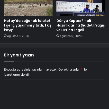
Hatay’da sağanak felaketi:
Dünya Kupası Finali
1 genç yaşamını yitirdi, 1 kişi
Hazırlıklarına Şiddetli Yağış
kayıp
ve Fırtına Engeli
Ağustos 6, 2026
Ağustos 5, 2026
Bir yanıt yazın
E-posta adresiniz yayınlanmayacak.
Gerekli alanlar
*
ile
işaretlenmişlerdir
Y
o
r
u