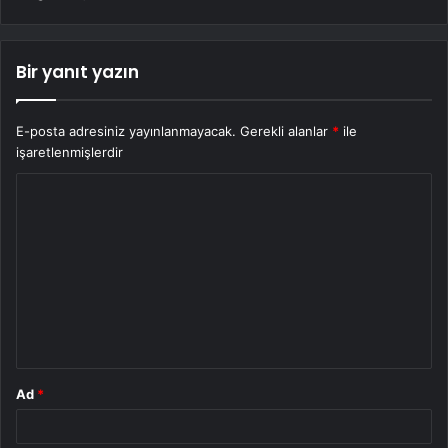
Bir yanıt yazın
E-posta adresiniz yayınlanmayacak.
Gerekli alanlar
*
ile
işaretlenmişlerdir
Y
o
r
u
m
*
Ad
*