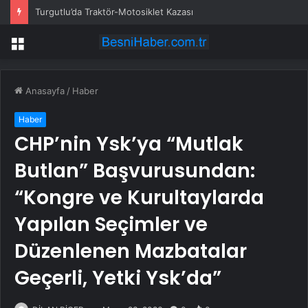
Turgutlu’da Traktör-Motosiklet Kazası
Menü
Anasayfa
/
Haber
Haber
CHP’nin Ysk’ya “Mutlak
Butlan” Başvurusundan:
“Kongre ve Kurultaylarda
Yapılan Seçimler ve
Düzenlenen Mazbatalar
Geçerli, Yetki Ysk’da”