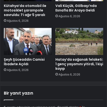
Kütahya’da otomobil ile
Vali Küçük, Gölbaşı’nda
motosiklet şarampole
Esnafla Bir Araya Geldi
savruldu: 1’i ağır 5 yaralı
Ağustos 6, 2026
Ağustos 6, 2026
Şeyh Şüceaddin Camisi
Hatay’da sağanak felaketi:
İbadete Açıldı
1 genç yaşamını yitirdi, 1 kişi
kayıp
Ağustos 6, 2026
Ağustos 6, 2026
Bir yanıt yazın