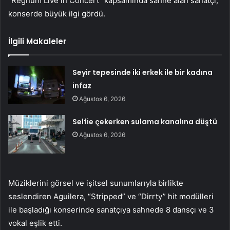
“Regnum Live in Concert” kapsamında sahne alan sanatçı,
konserde büyük ilgi gördü.
İlgili Makaleler
Seyir tepesinde iki erkek ile bir kadına
infaz
Ağustos 6, 2026
Selfie çekerken sulama kanalına düştü
Ağustos 6, 2026
Müziklerini görsel ve işitsel sunumlarıyla birlikte
seslendiren Aguilera, “Stripped” ve “Dirrty” hit modülleri
ile başladığı konserinde sanatçıya sahnede 8 dansçı ve 3
vokal eşlik etti.