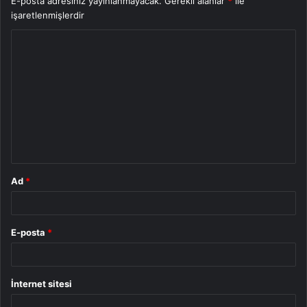
E-posta adresiniz yayınlanmayacak.
Gerekli alanlar
*
ile
işaretlenmişlerdir
Y
o
r
u
m
*
Ad
*
E-posta
*
İnternet sitesi