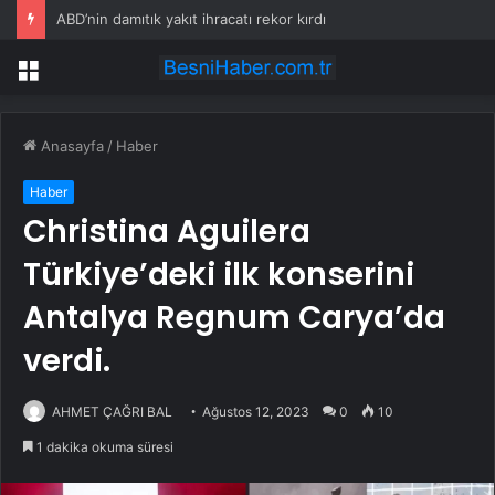
ABD’nin damıtık yakıt ihracatı rekor kırdı
Menü
Anasayfa
/
Haber
Haber
Christina Aguilera
Türkiye’deki ilk konserini
Antalya Regnum Carya’da
verdi.
AHMET ÇAĞRI BAL
Ağustos 12, 2023
0
10
1 dakika okuma süresi