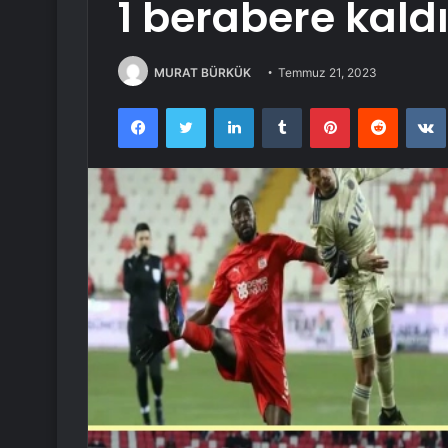
1 berabere kaldı
MURAT BÜRKÜK
Temmuz 21, 2023
Facebook
Twitter
LinkedIn
Tumblr
Pinterest
Reddit