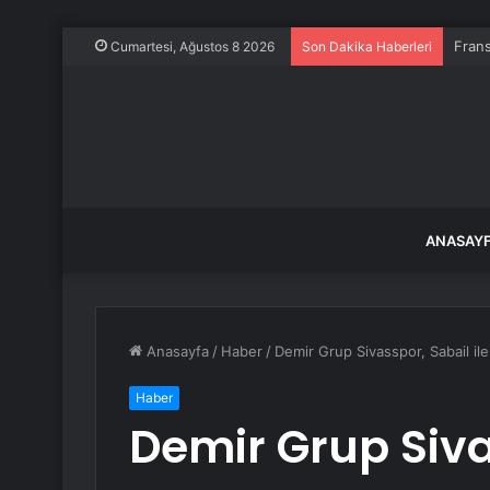
Frans
Cumartesi, Ağustos 8 2026
Son Dakika Haberleri
ANASAY
Anasayfa
/
Haber
/
Demir Grup Sivasspor, Sabail ile
Haber
Demir Grup Sivas