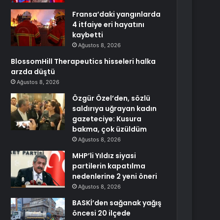
Fransa’daki yangınlarda
4 itfaiye eri hayatını
kaybetti
Ağustos 8, 2026
BlossomHill Therapeutics hisseleri halka
arzda düştü
Ağustos 8, 2026
Özgür Özel’den, sözlü
saldırıya uğrayan kadın
gazeteciye: Kusura
bakma, çok üzüldüm
Ağustos 8, 2026
MHP’li Yıldız siyasi
partilerin kapatılma
nedenlerine 2 yeni öneri
Ağustos 8, 2026
BASKİ’den sağanak yağış
öncesi 20 ilçede