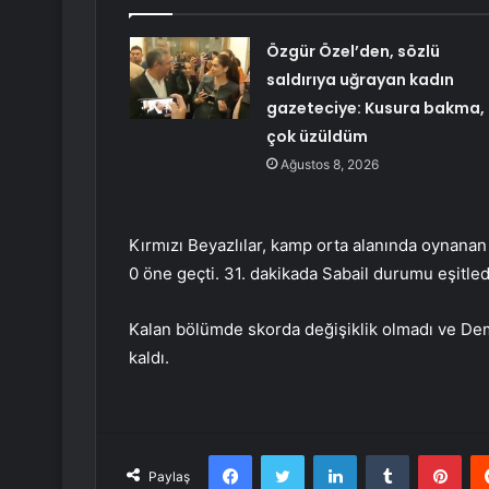
Özgür Özel’den, sözlü
saldırıya uğrayan kadın
gazeteciye: Kusura bakma,
çok üzüldüm
Ağustos 8, 2026
Kırmızı Beyazlılar, kamp orta alanında oynanan 
0 öne geçti. 31. dakikada Sabail durumu eşitled
Kalan bölümde skorda değişiklik olmadı ve De
kaldı.
Facebook
Twitter
LinkedIn
Tumblr
Pint
Paylaş