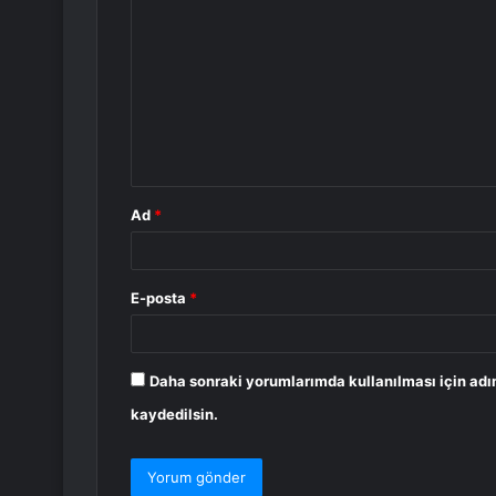
o
r
u
m
*
Ad
*
E-posta
*
Daha sonraki yorumlarımda kullanılması için adı
kaydedilsin.