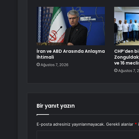
İran ve ABD Arasında Anlaşma
CHP’den bi
İhtimali
Zonguldak 
ve 16 meclis
Ağustos 7, 2026
Ağustos 7, 
Bir yanıt yazın
E-posta adresiniz yayınlanmayacak.
Gerekli alanlar
*
i
Y