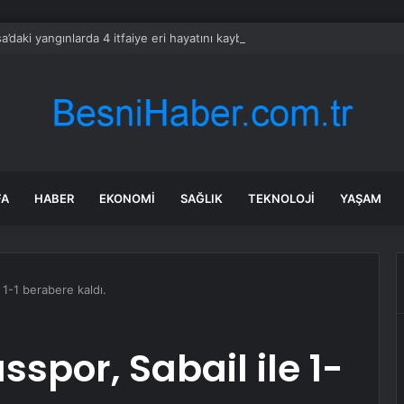
a’daki yangınlarda 4 itfaiye eri hayatını kaybetti
FA
HABER
EKONOMI
SAĞLIK
TEKNOLOJI
YAŞAM
 1-1 berabere kaldı.
spor, Sabail ile 1-