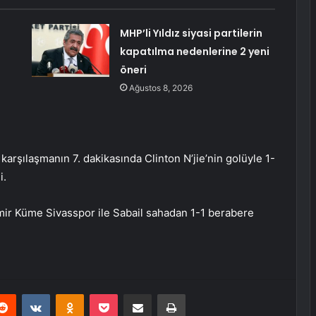
MHP’li Yıldız siyasi partilerin
kapatılma nedenlerine 2 yeni
öneri
Ağustos 8, 2026
karşılaşmanın 7. dakikasında Clinton N’jie’nin golüyle 1-
i.
mir Küme Sivasspor ile Sabail sahadan 1-1 berabere
erest
Reddit
VKontakte
Odnoklassniki
Pocket
E-Posta ile paylaş
Yazdır