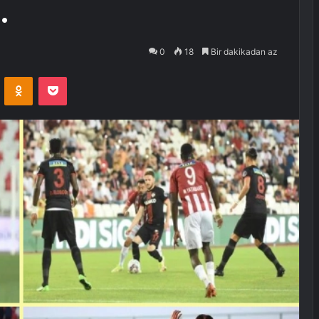
.
0
18
Bir dakikadan az
VKontakte
Odnoklassniki
Pocket