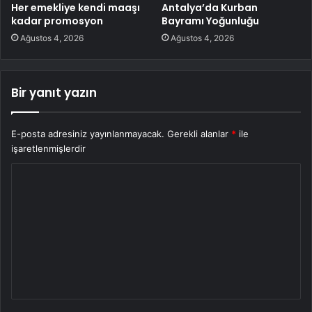
Her emekliye kendi maaşı
Antalya’da Kurban
kadar promosyon
Bayramı Yoğunluğu
Ağustos 4, 2026
Ağustos 4, 2026
Bir yanıt yazın
E-posta adresiniz yayınlanmayacak.
Gerekli alanlar
*
ile
işaretlenmişlerdir
Y
o
r
u
m
*