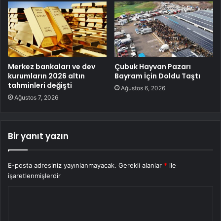
Merkez bankaları ve dev
Çubuk Hayvan Pazarı
kurumların 2026 altın
Bayram İçin Doldu Taştı
tahminleri değişti
Ağustos 6, 2026
Ağustos 7, 2026
Bir yanıt yazın
E-posta adresiniz yayınlanmayacak.
Gerekli alanlar
*
ile
işaretlenmişlerdir
Y
o