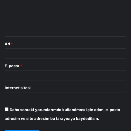
r
u
m
*
Ad
*
E-posta
*
İnternet sitesi
Daha sonraki yorumlarımda kullanılması için adım, e-posta
adresim ve site adresim bu tarayıcıya kaydedilsin.