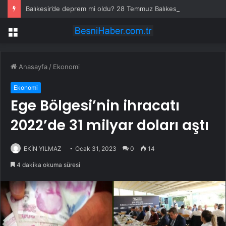
Balıkesir’de deprem mi oldu? 28 Temmuz Balıkesir’de en son ne zaman deprem oldu, depremin şiddeti belli mi?
Menü
Anasayfa
/
Ekonomi
Ekonomi
Ege Bölgesi’nin ihracatı
2022’de 31 milyar doları aştı
EKİN YILMAZ
Ocak 31, 2023
0
14
4 dakika okuma süresi