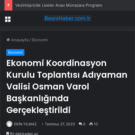
Vezirköprü’de Liseler Arası Münazara Programı
Menü
Anasayfa
/
Ekonomi
Ekonomi
Ekonomi Koordinasyon
Kurulu Toplantısı Adıyaman
Valisi Osman Varol
Başkanlığında
Gerçekleştirildi
EKİN YILMAZ
Temmuz 27, 2023
0
10
Bir dakikadan az