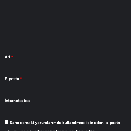
o
r
u
m
*
Ad
*
E-posta
*
İnternet sitesi
Daha sonraki yorumlarımda kullanılması için adım, e-posta