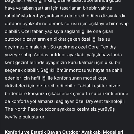
Dağcılık, trekking, hiking üzere tabiat sporlarında güçlü
hava ve taban şartları için tasarlanan birebir vakitte
rahatlığıyla kent yaşantısında da tercih edilen dizaynlardır
outdoor ayakkabı ne demek sorusu için açıklayıcı bir cevap
olabilir. Özel taban yapısıyla sağlamlığı ile öne çıkan
outdoor dizaynların en dikkat çeken özelliği ise su
geçirmez olmalarıdır. Su geçirmez özel Gore-Tex dış
yüzeye sahip Adidas outdoor ayakkabı yağışlı havalarda
kent gezintilerinde ayağınızın kuru kalması için ülkü bir
seçenek olabilir. Sağlıklı ömür mottosunu hayatına dahil
edenler için hafifliği ile konfor sunan model koşu
aktiviteleri için de tercih edilebilir. Tabiat keşiflerinizde
birdenbire karşınıza çıkabilecek çamurlu su birikintilerinde
de konforla yol almanızı sağlayan özel DryVent teknolojili
The North Face outdoor ayakkabı kesintisiz yürüyüş
keyfiyle buluşturur.
Konforlu ve Estetik Bayan Outdoor Ayakkabı Modelleri