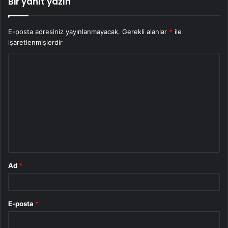
Bir yanıt yazın
E-posta adresiniz yayınlanmayacak.
Gerekli alanlar
*
ile
işaretlenmişlerdir
Y
o
r
u
m
*
Ad
*
E-posta
*