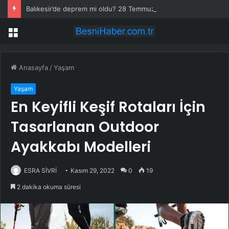
Balıkesir’de deprem mi oldu? 28 Temmuz Balıkesir’de en son ne zaman deprem oldu, depremin şiddeti belli mi?
Menü
Anasayfa
/
Yaşam
Yaşam
En Keyifli Keşif Rotaları İçin
Tasarlanan Outdoor
Ayakkabı Modelleri
ESRA SİVRİ
Kasım 29, 2022
0
19
2 dakika okuma süresi