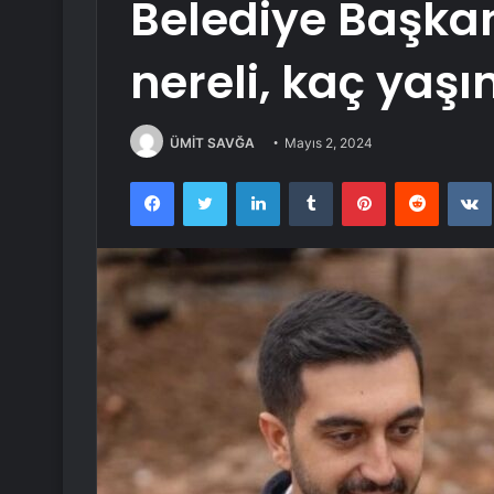
Belediye Başkanı
nereli, kaç yaş
ÜMİT SAVĞA
Mayıs 2, 2024
Facebook
Twitter
LinkedIn
Tumblr
Pinterest
Reddit