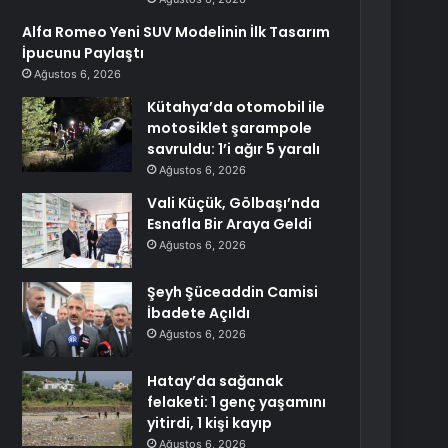
Alfa Romeo Yeni SUV Modelinin İlk Tasarım
İpucunu Paylaştı
Ağustos 6, 2026
Kütahya’da otomobil ile
motosiklet şarampole
savruldu: 1’i ağır 5 yaralı
Ağustos 6, 2026
Vali Küçük, Gölbaşı’nda
Esnafla Bir Araya Geldi
Ağustos 6, 2026
Şeyh Şüceaddin Camisi
İbadete Açıldı
Ağustos 6, 2026
Hatay’da sağanak
felaketi: 1 genç yaşamını
yitirdi, 1 kişi kayıp
Ağustos 6, 2026