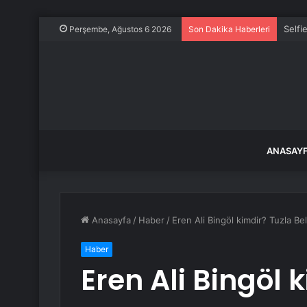
Selfi
Perşembe, Ağustos 6 2026
Son Dakika Haberleri
ANASAY
Anasayfa
/
Haber
/
Eren Ali Bingöl kimdir? Tuzla Be
Haber
Eren Ali Bingöl 