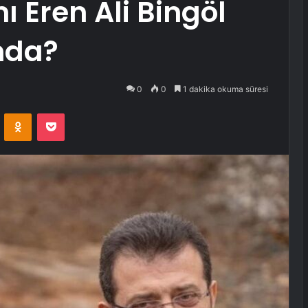
 Eren Ali Bingöl
ında?
0
0
1 dakika okuma süresi
VKontakte
Odnoklassniki
Pocket