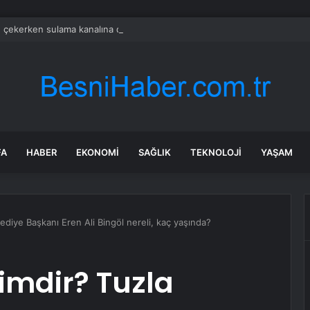
e çekerken sulama kanalına düştü
FA
HABER
EKONOMI
SAĞLIK
TEKNOLOJI
YAŞAM
lediye Başkanı Eren Ali Bingöl nereli, kaç yaşında?
kimdir? Tuzla