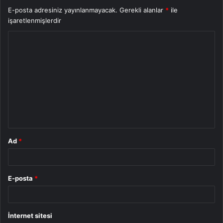
E-posta adresiniz yayınlanmayacak.
Gerekli alanlar
*
ile
işaretlenmişlerdir
Y
o
r
u
m
*
Ad
*
E-posta
*
İnternet sitesi