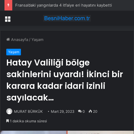
Fransa’daki yangınlarda 4 itfaiye eri hayatını kaybetti
Menü
Anasayfa
/
Yaşam
Yaşam
Hatay Valiliği bölge
sakinlerini uyardı! İkinci bir
karara kadar idari izinli
sayılacak…
MURAT BÜRKÜK
Mart 29, 2023
0
20
1 dakika okuma süresi