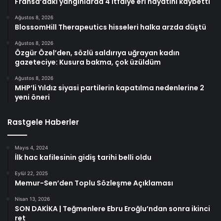
Fransa’daki yangınlarda 4 itfaiye eri hayatını kaybetti
Ağustos 8, 2026
BlossomHill Therapeutics hisseleri halka arzda düştü
Ağustos 8, 2026
Özgür Özel’den, sözlü saldırıya uğrayan kadın
gazeteciye: Kusura bakma, çok üzüldüm
Ağustos 8, 2026
MHP’li Yıldız siyasi partilerin kapatılma nedenlerine 2
yeni öneri
Rastgele Haberler
Mayıs 4, 2024
İlk hac kafilesinin gidiş tarihi belli oldu
Eylül 22, 2025
Memur-Sen’den Toplu Sözleşme Açıklaması
Nisan 13, 2026
SON DAKİKA | Teğmenlere Ebru Eroğlu’ndan sonra ikinci
ret