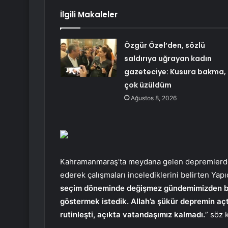
İlgili Makaleler
Özgür Özel’den, sözlü
saldırıya uğrayan kadın
gazeteciye: Kusura bakma,
çok üzüldüm
Ağustos 8, 2026
Kahramanmaraş’ta meydana gelen depremlerden
ederek çalışmaları incelediklerini belirten Yapı
seçim döneminde değişmez gündemimizden bi
göstermek istedik. Allah’a şükür depremin açtı
rutinleşti, açıkta vatandaşımız kalmadı.
” söz 