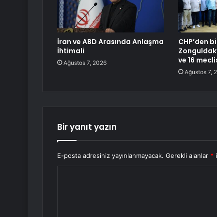
İran ve ABD Arasında Anlaşma
CHP’den bi
İhtimali
Zonguldak 
ve 16 meclis
Ağustos 7, 2026
Ağustos 7, 
Bir yanıt yazın
E-posta adresiniz yayınlanmayacak.
Gerekli alanlar
*
i
Y
o
r
u