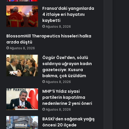
Fransa’daki yangınlarda
4 itfaiye eri hayatını
kaybetti
Ağustos 8, 2026
BlossomHill Therapeutics hisseleri halka
arzda düştü
Ağustos 8, 2026
Özgür Özel’den, sözlü
saldırıya uğrayan kadın
gazeteciye: Kusura
bakma, çok üzüldüm
Ağustos 8, 2026
MHP’li Yıldız siyasi
partilerin kapatılma
nedenlerine 2 yeni öneri
Ağustos 8, 2026
BASKİ’den sağanak yağış
öncesi 20 ilçede