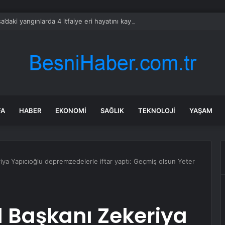
a’daki yangınlarda 4 itfaiye eri hayatını kaybetti
FA
HABER
EKONOMI
SAĞLIK
TEKNOLOJI
YAŞAM
a Yapıcıoğlu depremzedelerle iftar yaptı: Geçmiş olsun Yeter
 Başkanı Zekeriya