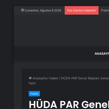
Frans
Cumartesi, Ağustos 8 2026
Son Dakika Haberleri
ANASAY
Anasayfa
/
Haber
/
HÜDA PAR Genel Başkanı Zekeriy
Parti
Haber
HÜDA PAR Genel