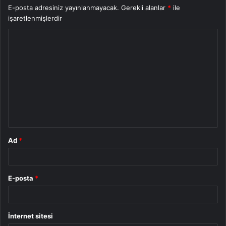
E-posta adresiniz yayınlanmayacak.
Gerekli alanlar
*
ile
işaretlenmişlerdir
Y
o
r
u
m
*
Ad
*
E-posta
*
İnternet sitesi