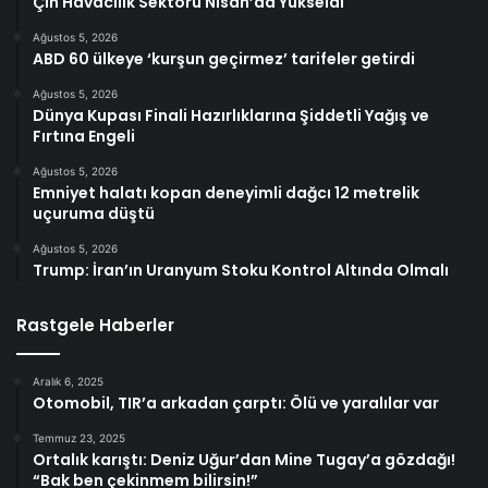
Çin Havacılık Sektörü Nisan’da Yükseldi
Ağustos 5, 2026
ABD 60 ülkeye ‘kurşun geçirmez’ tarifeler getirdi
Ağustos 5, 2026
Dünya Kupası Finali Hazırlıklarına Şiddetli Yağış ve
Fırtına Engeli
Ağustos 5, 2026
Emniyet halatı kopan deneyimli dağcı 12 metrelik
uçuruma düştü
Ağustos 5, 2026
Trump: İran’ın Uranyum Stoku Kontrol Altında Olmalı
Rastgele Haberler
Aralık 6, 2025
Otomobil, TIR’a arkadan çarptı: Ölü ve yaralılar var
Temmuz 23, 2025
Ortalık karıştı: Deniz Uğur’dan Mine Tugay’a gözdağı!
“Bak ben çekinmem bilirsin!”