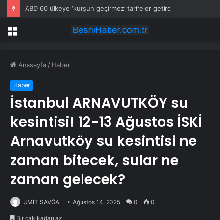
ABD 60 ülkeye ‘kurşun geçirmez’ tarifeler getirdi
Menü
Anasayfa
/
Haber
Haber
İstanbul ARNAVUTKÖY su
kesintisi! 12-13 Ağustos İSKİ
Arnavutköy su kesintisi ne
zaman bitecek, sular ne
zaman gelecek?
ÜMİT SAVĞA
Ağustos 14, 2025
0
0
Bir dakikadan az