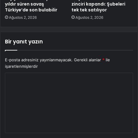
yıldır süren savaş
zinciri kapandı: Şubeleri
Türkiye’de son bulabilir
tek tek satılıyor
Ağustos 2, 2026
Ağustos 2, 2026
Bir yanıt yazın
E-posta adresiniz yayınlanmayacak.
Gerekli alanlar
*
ile
işaretlenmişlerdir
Y
o
r
u
m
*