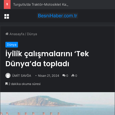
Turgutlu’da Traktör-Motosiklet Kazası
Menü
Anasayfa
/
Dünya
Dünya
İyilik çalışmalarını ‘Tek
Dünya’da topladı
ÜMİT SAVĞA
Nisan 21, 2024
0
0
2 dakika okuma süresi