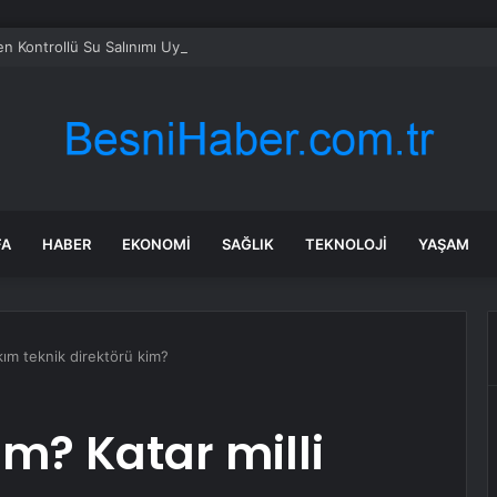
en Kontrollü Su Salınımı Uyarısı
FA
HABER
EKONOMI
SAĞLIK
TEKNOLOJI
YAŞAM
akım teknik direktörü kim?
im? Katar milli