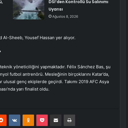
ü,
DSİ’den Kontrollü Su Salınımı
Uyarısı
Ağustos 8, 2026
ad Al-Sheeb, Yousef Hassan yer alıyor.
?
n teknik yöneticiliğini yapmaktadır. Félix Sánchez Bas, şu
nyol futbol antrenörü. Mesleğinin birçoklarını Katar’da,
ar ulusal genç ekiplerde geçirdi. Takımı 2019 AFC Asya
ı’nda yarı finalist oldu.
erest
Reddit
VKontakte
Odnoklassniki
Pocket
E-Posta ile paylaş
Yazdır