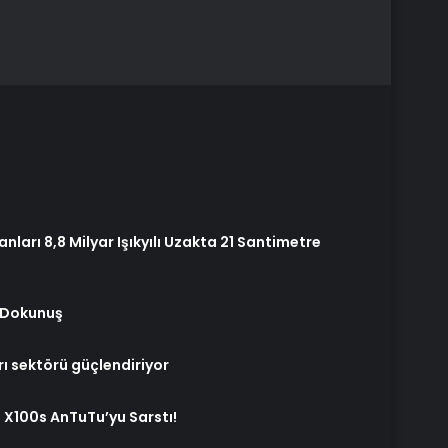
anları 8,8 Milyar Işıkyılı Uzakta 21 Santimetre
n Dokunuş
ı sektörü güçlendiriyor
o X100s AnTuTu’yu Sarstı!