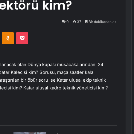
rektörü kim?
0
37
Bir dakikadan az
VKontakte
Odnoklassniki
Pocket
ynanacak olan Dünya kupası müsabakalarından, 24
tar Kalecisi kim? Sorusu, maça saatler kala
araştırılan bir öbür soru ise Katar ulusal ekip teknik
lecisi kim? Katar ulusal kadro teknik yöneticisi kim?