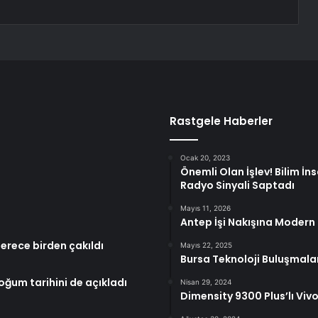
Rastgele Haberler
Ocak 20, 2023
Önemli Olan İşlev! Bilim İns
Radyo Sinyali Saptadı
Mayıs 11, 2026
Antep İşi Nakışına Moder
derece birden çakıldı
Mayıs 22, 2025
Bursa Teknoloji Buluşmalar
Doğum tarihini de açıkladı
Nisan 29, 2024
Dimensity 9300 Plus’lı Viv