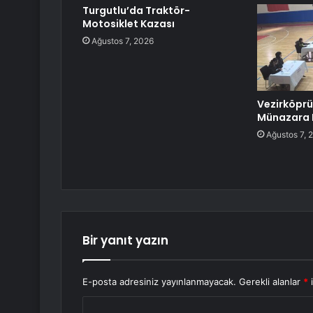
Turgutlu’da Traktör-
Motosiklet Kazası
Ağustos 7, 2026
Vezirköprü’
Münazara 
Ağustos 7, 
Bir yanıt yazın
E-posta adresiniz yayınlanmayacak.
Gerekli alanlar
*
i
Y