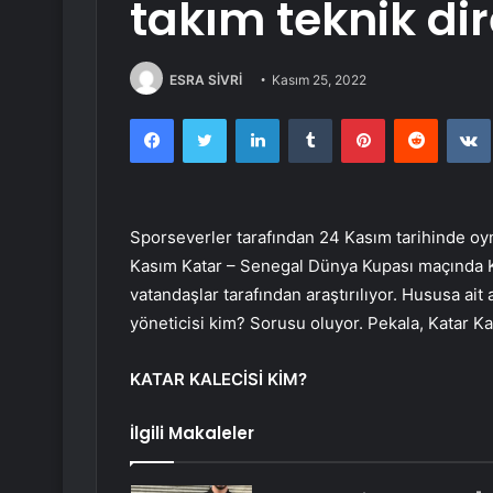
takım teknik di
ESRA SİVRİ
Kasım 25, 2022
Facebook
Twitter
LinkedIn
Tumblr
Pinterest
Reddit
Sporseverler tarafından 24 Kasım tarihinde o
Kasım Katar – Senegal Dünya Kupası maçında Ka
vatandaşlar tarafından araştırılıyor. Hususa ait 
yöneticisi kim? Sorusu oluyor. Pekala, Katar Ka
KATAR KALECİSİ KİM?
İlgili Makaleler