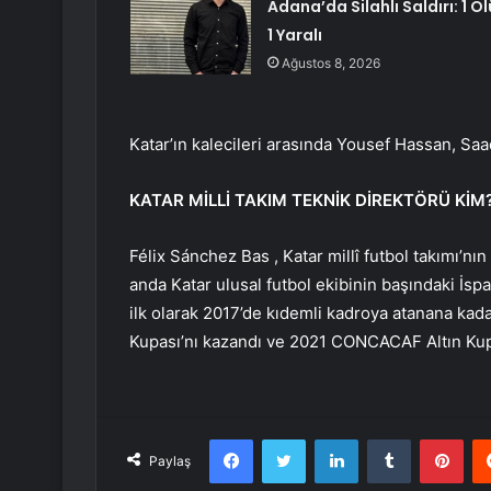
Adana’da Silahlı Saldırı: 1 Öl
1 Yaralı
Ağustos 8, 2026
Katar’ın kalecileri arasında Yousef Hassan, Sa
KATAR MİLLİ TAKIM TEKNİK DİREKTÖRÜ KİM
Félix Sánchez Bas , Katar millî futbol takımı’nı
anda Katar ulusal futbol ekibinin başındaki İspa
ilk olarak 2017’de kıdemli kadroya atanana kad
Kupası’nı kazandı ve 2021 CONCACAF Altın Kupas
Facebook
Twitter
LinkedIn
Tumblr
Pint
Paylaş