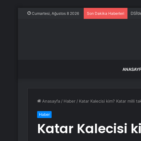
DSİ’d
Cumartesi, Ağustos 8 2026
Son Dakika Haberleri
ANASAY
Anasayfa
/
Haber
/
Katar Kalecisi kim? Katar milli t
Haber
Katar Kalecisi k