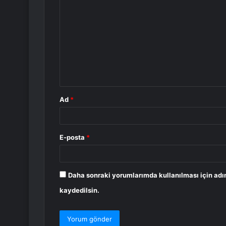
o
r
u
m
*
Ad
*
E-posta
*
Daha sonraki yorumlarımda kullanılması için adı
kaydedilsin.