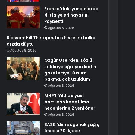
Fransa’daki yangınlarda
4 itfaiye eri hayatını
kaybetti
Ağustos 8, 2026
BlossomHill Therapeutics hisseleri halka
arzda düştü
Ağustos 8, 2026
Özgür Özel’den, sözlü
saldırıya uğrayan kadın
gazeteciye: Kusura
bakma, çok üzüldüm
Ağustos 8, 2026
MHP’li Yıldız siyasi
partilerin kapatılma
nedenlerine 2 yeni öneri
Ağustos 8, 2026
BASKİ’den sağanak yağış
öncesi 20 ilçede