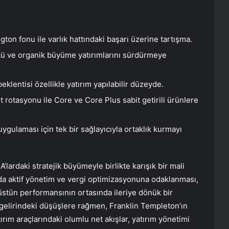
ton fonu ile varlık hattındaki başarı üzerine tartışma.
ettü ve organik büyüme yatırımlarını sürdürmeye
beklentisi özellikle yatırım yapılabilir düzeyde.
t rotasyonu ile Core ve Core Plus sabit getirili ürünlere
 uygulaması için tek bir sağlayıcıyla ortaklık kurmayı
A’lardaki stratejik büyümeyle birlikte karışık bir mali
da aktif yönetim ve vergi optimizasyonuna odaklanması,
 üstün performansının ortasında ileriye dönük bir
 gelirindeki düşüşlere rağmen, Franklin Templeton’ın
ırım araçlarındaki olumlu net akışlar, yatırım yönetimi