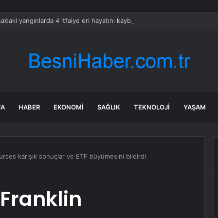
a’daki yangınlarda 4 itfaiye eri hayatını kaybetti
FA
HABER
EKONOMI
SAĞLIK
TEKNOLOJI
YAŞAM
urces karışık sonuçlar ve ETF büyümesini bildirdi
 Franklin