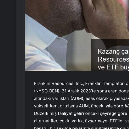
Franklin Resources, Inc., Franklin Templeton ol
(NYSE: BEN), 31 Aralık 2023’te sona eren döneme
altındaki varlıkları (AUM), esas olarak piyasada
yükselirken, ortalama AUM, önceki yıla göre %2
Düzeltilmiş faaliyet geliri önceki çeyreğe göre
alternatifler, çoklu varlık, özsermaye, ETF’ler 
başarılı bir şekilde piyasaya sürülmesinde oluml