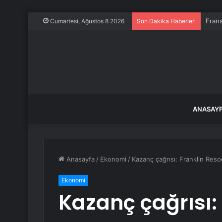
Frans
Cumartesi, Ağustos 8 2026
Son Dakika Haberleri
ANASAY
Anasayfa
/
Ekonomi
/
Kazanç çağrısı: Franklin Reso
Ekonomi
Kazanç çağrısı: