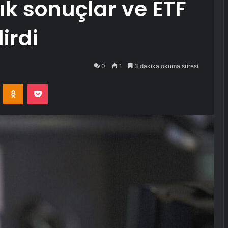
ık sonuçlar ve ETF
irdi
0
1
3 dakika okuma süresi
VKontakte
Odnoklassniki
Pocket