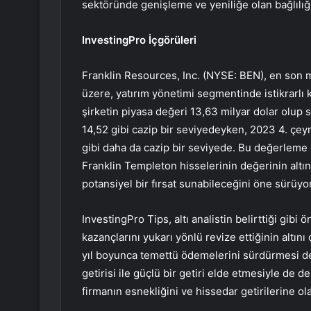
sektöründe genişleme ve yeniliğe olan bağlılığı
InvestingPro İçgörüleri
Franklin Resources, Inc. (NYSE: BEN), en son m
üzere, yatırım yönetimi segmentinde istikrarl
şirketin piyasa değeri 13,63 milyar dolar olup se
14,52 gibi cazip bir seviyedeyken, 2023 4. çeyre
gibi daha da cazip bir seviyede. Bu değerleme gö
Franklin Templeton hisselerinin değerinin altınd
potansiyel bir fırsat sunabileceğini öne sürüyor
InvestingPro Tips, altı analistin belirttiği gi
kazançlarını yukarı yönlü revize ettiğinin altını 
yıl boyunca temettü ödemelerini sürdürmesi de
getirisi ile güçlü bir getiri elde etmesiyle de 
firmanın esnekliğini ve hissedar getirilerine ol