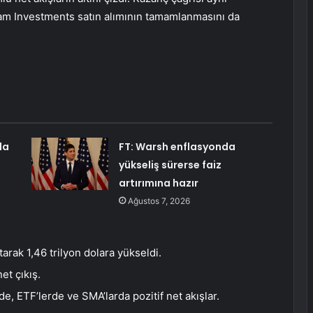
m Investments satın alımının tamamlanmasını da
da
FT: Warsh enflasyonda
yükseliş sürerse faiz
artırımına hazır
Ağustos 7, 2026
rak 1,46 trilyon dolara yükseldi.
et çıkış.
de, ETF’lerde ve SMA’larda pozitif net akışlar.