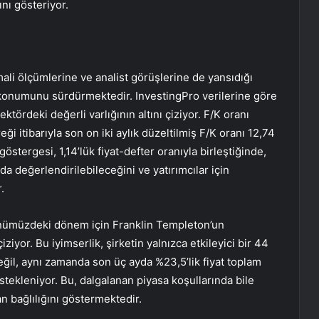
nı gösteriyor.
ali ölçümlerine ve analist görüşlerine de yansıdığı
ı konumunu sürdürmektedir. InvestingPro verilerine göre
ktördeki değerli varlığının altını çiziyor. F/K oranı
ği itibarıyla son on iki aylık düzeltilmiş F/K oranı 12,74
stergesi, 1,14’lük fiyat-defter oranıyla birleştiğinde,
a değerlendirilebileceğini ve yatırımcılar için
.
bi önümüzdeki dönem için Franklin Templeton’un
çiziyor. Bu iyimserlik, şirketin yalnızca etkileyici bir 44
ğil, aynı zamanda son üç ayda %23,5’lik fiyat toplam
destekleniyor. Bu, dalgalanan piyasa koşullarında bile
an bağlılığını göstermektedir.