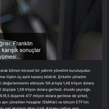
arak bilinen küresel bir yatırım yönetimi kuruluşudur.
 ilişkin üç aylık kazanç bildirdi. Şirketin yönetim
ki değerlenmenin etkisiyle %6 artışla 1,46 trilyon dolara
 düşüşle 1,39 trilyon dolara geriledi. önceki çeyreğe.
 %18,5 düşerek 417 milyon dolara gerilese de şirket,
ve ayrı yönetilen hesaplar (SMA’lar) ve bitcoin ETF’nin
u net akışların altını çizdi. Kazanç çağrısı aynı