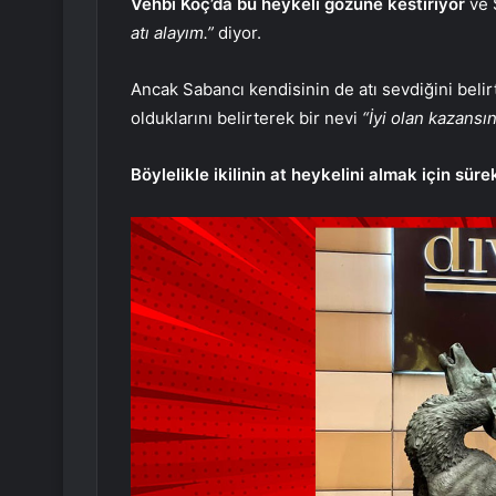
Vehbi Koç’da bu heykeli gözüne kestiriyor
ve 
atı alayım.”
diyor.
Ancak Sabancı kendisinin de atı sevdiğini belir
olduklarını belirterek bir nevi
“İyi olan kazansı
Böylelikle ikilinin at heykelini almak için sürek