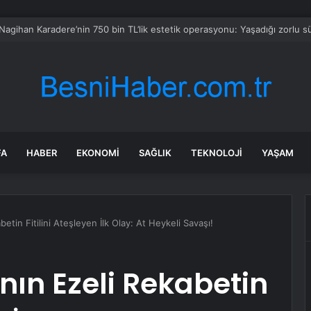
eşil domatese İcra
FA
HABER
EKONOMI
SAĞLIK
TEKNOLOJI
YAŞAM
etin Fitilini Ateşleyen İlk Olay: At Heykeli Savaşı!
nın Ezeli Rekabetin