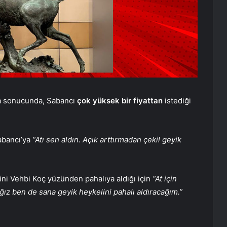
ma sonucunda, Sabancı
çok yüksek bir fiyattan
istediği
abancı’ya
“Atı sen aldın. Açık arttırmadan çekil geyik
ini Vehbi Koç yüzünden pahalıya aldığı için
“At için
ağız ben de sana geyik heykelini pahalı aldıracağım.”