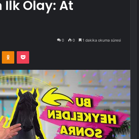
 İlk Olay: At
0
0
1 dakika okuma süresi
VKontakte
Odnoklassniki
Pocket