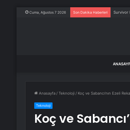
Daldaki y
Cuma, Ağustos 7 2026
Son Dakika Haberleri
ANASAY
Anasayfa
/
Teknoloji
/
Koç ve Sabancı’nın Ezeli Rekab
Teknoloji
Koç ve Sabancı’