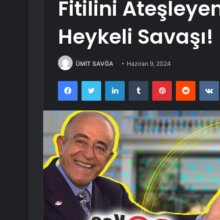
Fitilini Ateşleyen
Heykeli Savaşı!
ÜMİT SAVĞA
Haziran 9, 2024
Facebook
Twitter
LinkedIn
Tumblr
Pinterest
Reddit