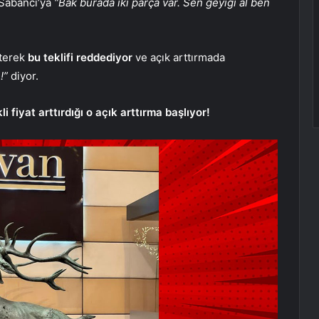
Sabancı’ya
“Bak burada iki parça var. Sen geyiği al ben
terek
bu teklifi reddediyor
ve açık arttırmada
n!”
diyor.
li fiyat arttırdığı o açık arttırma başlıyor!