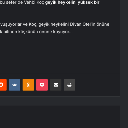
e bu sefer de Vehbi Koç
geyik heykelini yüksek bir
avuşuyorlar ve Koç, geyik heykelini Divan Otel’in önüne,
arak bilinen köşkünün önüne koyuyor…
erest
Reddit
VKontakte
Odnoklassniki
Pocket
E-Posta ile paylaş
Yazdır