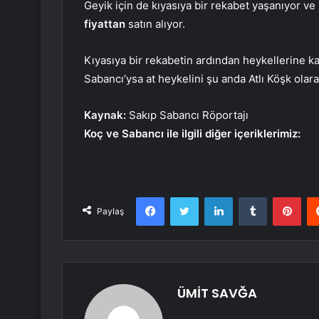
Geyik için de kıyasıya bir rekabet yaşanıyor v
fiyattan
satın alıyor.
Kıyasıya bir rekabetin ardından heykellerine k
Sabancı’ysa at heykelini şu anda Atlı Köşk ol
Kaynak:
Sakıp Sabancı Röportajı
Koç ve Sabancı ile ilgili diğer içeriklerimiz:
Facebook
Twitter
LinkedIn
Tumblr
Pint
Paylaş
ÜMİT SAVĞA