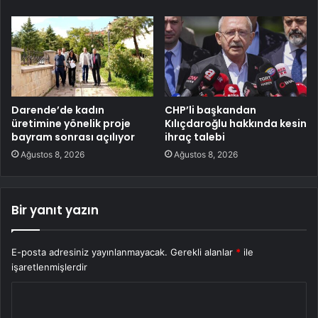
Darende’de kadın
CHP’li başkandan
üretimine yönelik proje
Kılıçdaroğlu hakkında kesin
bayram sonrası açılıyor
ihraç talebi
Ağustos 8, 2026
Ağustos 8, 2026
Bir yanıt yazın
E-posta adresiniz yayınlanmayacak.
Gerekli alanlar
*
ile
işaretlenmişlerdir
Y
o