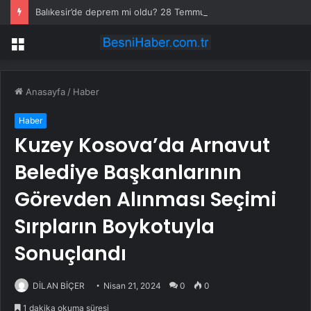
Balıkesir’de deprem mi oldu? 28 Temmuz Balıkesir’de en son ne zaman deprem oldu, depremin şiddeti belli mi?
Menü
Anasayfa
/
Haber
Haber
Kuzey Kosova’da Arnavut
Belediye Başkanlarının
Görevden Alınması Seçimi
Sırpların Boykotuyla
Sonuçlandı
DİLAN BİÇER
Nisan 21, 2024
0
0
1 dakika okuma süresi