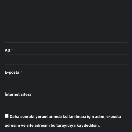
r
u
m
*
Ad
*
E-posta
*
İnternet sitesi
Daha sonraki yorumlarımda kullanılması için adım, e-posta
adresim ve site adresim bu tarayıcıya kaydedilsin.