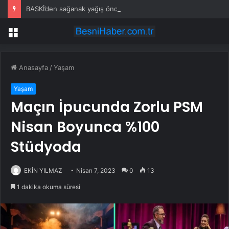
BASKİ’den sağanak yağış öncesi 20 ilçede teyakkuza geçildi
Menü
Anasayfa
/
Yaşam
Yaşam
Maçın İpucunda Zorlu PSM
Nisan Boyunca %100
Stüdyoda
EKİN YILMAZ
Nisan 7, 2023
0
13
1 dakika okuma süresi