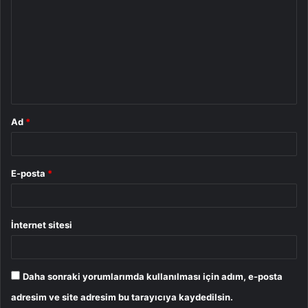
o
r
u
m
*
Ad
*
E-posta
*
İnternet sitesi
Daha sonraki yorumlarımda kullanılması için adım, e-posta
adresim ve site adresim bu tarayıcıya kaydedilsin.