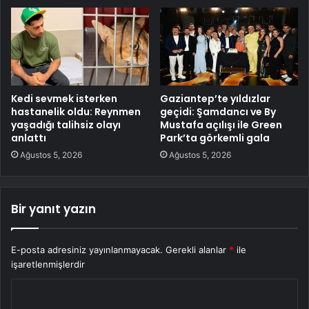
Kedi sevmek isterken
Gaziantep’te yıldızlar
hastanelik oldu: Reynmen
geçidi: Şamdancı ve By
yaşadığı talihsiz olayı
Mustafa açılışı ile Green
anlattı
Park’ta görkemli gala
Ağustos 5, 2026
Ağustos 5, 2026
Bir yanıt yazın
E-posta adresiniz yayınlanmayacak.
Gerekli alanlar
*
ile
işaretlenmişlerdir
Y