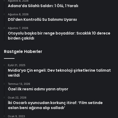
Ağustos 8, 2026
Adana’da Silahlı Saldırı: 1 Ölü, 1 Yaralı
Ağustos 8, 2026
DSİ’den Kontrollü Su Salınımı Uyarısı
Ağustos 7, 2026
Otoyolu başka bir renge boyadılar: Sıcaklık 10 derece
birden çakıldı
Rastgele Haberler
Eylül 21, 2025
Nvidia’ya Çin engeli: Dev teknoloji şirketlerine talimat
verildi
Temmuz 13, 2026
Özel ilk resmi adımı yarın atıyor
Ocak 22, 2026
İki Oscarlı oyuncudan korkunç itiraf: ‘Film setinde
aslan beni ağzına alıp salladı’
Ocak 9, 2023