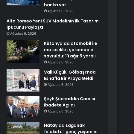
banka var
Ağustos 6, 2026
Alfa Romeo Yeni SUV Modelinin İlk Tasarım
İpucunu Paylaştı
Ağustos 6, 2026
Kütahya’da otomobil ile
motosiklet şarampole
savruldu: 1’i ağır 5 yaralı
Ağustos 6, 2026
Vali Küçük, Gölbaşı’nda
Esnafla Bir Araya Geldi
Ağustos 6, 2026
Şeyh Şüceaddin Camisi
İbadete Açıldı
Ağustos 6, 2026
Hatay’da sağanak
felaketi: 1 genç yaşamını