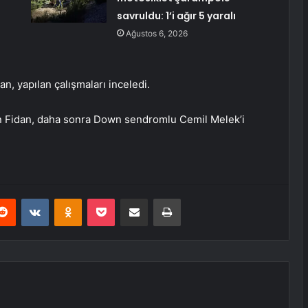
savruldu: 1’i ağır 5 yaralı
Ağustos 6, 2026
n, yapılan çalışmaları inceledi.
ren Fidan, daha sonra Down sendromlu Cemil Melek’i
erest
Reddit
VKontakte
Odnoklassniki
Pocket
E-Posta ile paylaş
Yazdır