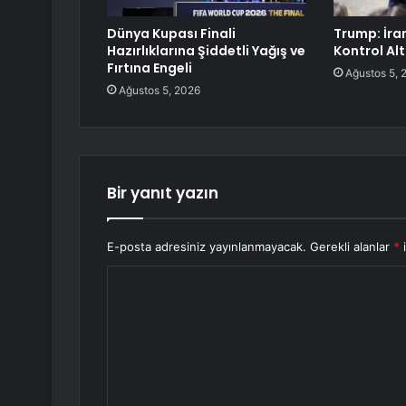
Dünya Kupası Finali
Trump: İra
Hazırlıklarına Şiddetli Yağış ve
Kontrol Al
Fırtına Engeli
Ağustos 5, 
Ağustos 5, 2026
Bir yanıt yazın
E-posta adresiniz yayınlanmayacak.
Gerekli alanlar
*
i
Y
o
r
u
m