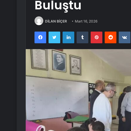
Buluştu
DİLAN BİÇER
Mart 16, 2026
Facebook
Twitter
LinkedIn
Tumblr
Pinterest
Reddit