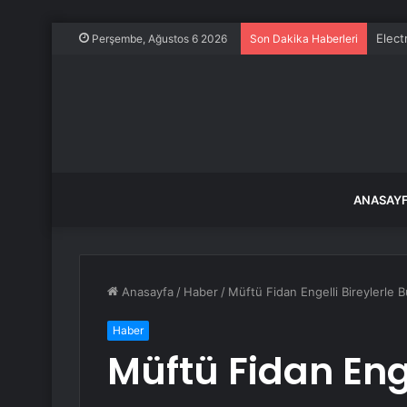
Mubad
Perşembe, Ağustos 6 2026
Son Dakika Haberleri
ANASAY
Anasayfa
/
Haber
/
Müftü Fidan Engelli Bireylerle 
Haber
Müftü Fidan Enge