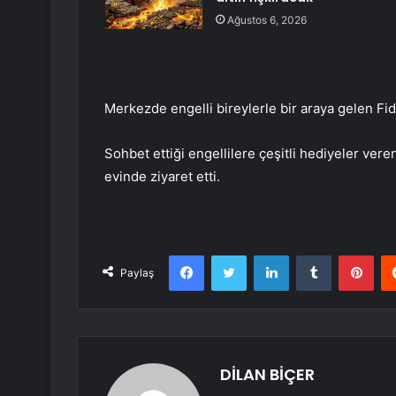
Ağustos 6, 2026
Merkezde engelli bireylerle bir araya gelen Fida
Sohbet ettiği engellilere çeşitli hediyeler ve
evinde ziyaret etti.
Facebook
Twitter
LinkedIn
Tumblr
Pint
Paylaş
DİLAN BİÇER