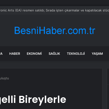
ala’dan tropikal meyveye 3 milyar dolarlık yatırım
FA
HABER
EKONOMI
SAĞLIK
TEKNOLOJI
YAŞAM
Buluştu
lli Bireylerle