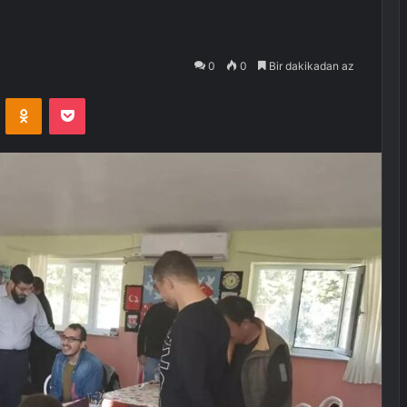
0
0
Bir dakikadan az
VKontakte
Odnoklassniki
Pocket