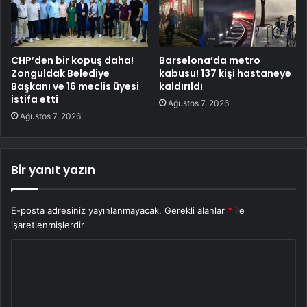
CHP’den bir kopuş daha!
Barselona’da metro
Zonguldak Belediye
kabusu! 137 kişi hastaneye
Başkanı ve 16 meclis üyesi
kaldırıldı
istifa etti
Ağustos 7, 2026
Ağustos 7, 2026
Bir yanıt yazın
E-posta adresiniz yayınlanmayacak.
Gerekli alanlar
*
ile
işaretlenmişlerdir
Y
o
r