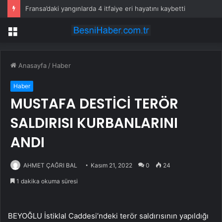
Fransa’daki yangınlarda 4 itfaiye eri hayatını kaybetti
Menü
Anasayfa
/
Haber
Haber
MUSTAFA DESTİCİ TERÖR
SALDIRISI KURBANLARINI
ANDI
AHMET ÇAĞRI BAL
Kasım 21, 2022
0
24
1 dakika okuma süresi
BEYOĞLU İstiklal Caddesi’ndeki terör saldırısının yapıldığı