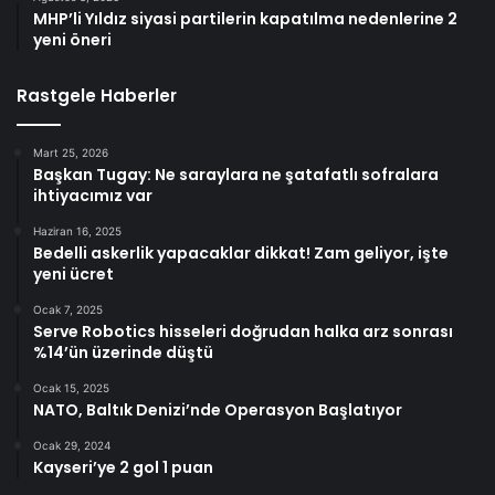
MHP’li Yıldız siyasi partilerin kapatılma nedenlerine 2
yeni öneri
Rastgele Haberler
Mart 25, 2026
Başkan Tugay: Ne saraylara ne şatafatlı sofralara
ihtiyacımız var
Haziran 16, 2025
Bedelli askerlik yapacaklar dikkat! Zam geliyor, işte
yeni ücret
Ocak 7, 2025
Serve Robotics hisseleri doğrudan halka arz sonrası
%14’ün üzerinde düştü
Ocak 15, 2025
NATO, Baltık Denizi’nde Operasyon Başlatıyor
Ocak 29, 2024
Kayseri’ye 2 gol 1 puan