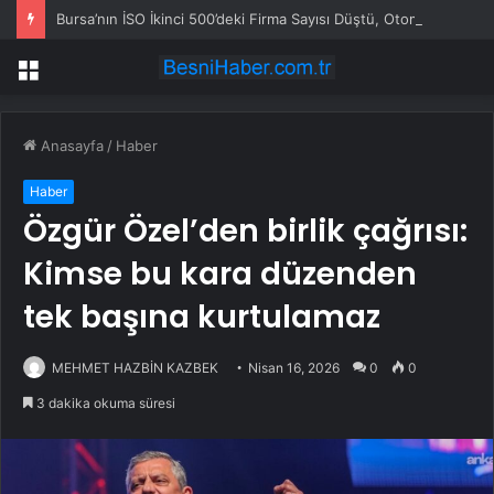
Bursa’nın İSO İkinci 500’deki Firma Sayısı Düştü, Otomotiv Tedarik Sanayisi Yükseldi
Menü
Anasayfa
/
Haber
Haber
Özgür Özel’den birlik çağrısı:
Kimse bu kara düzenden
tek başına kurtulamaz
MEHMET HAZBİN KAZBEK
Nisan 16, 2026
0
0
3 dakika okuma süresi