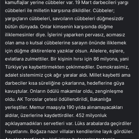
kamuflajlar yerine cübbeler var. 19 Mart darbecileri yargı
cübbeleri ile milletin karşısına dikildiler. Cübbeler;
yargıçların cübbeleri, savcıların cübbeleri düğmesizdir
bütün dünyada. Onlar kimsenin karşısında düğme
iliklemesinler diye. İşlerini yaparken pervasız, acımasız
olan ama o kutsal cübbelerine sarayın önünde iliklemek
için düğme diktirenlere yazıklar olsun. Ailelere, eşlere,
evlatlara zulmettiler. Bir kişinin hırsı için 86 milyona, yani
Türkiye’ye kaybettirmekten çekinmediler. Demokrasimiz,
adalet sistemimiz çok ağır yaralar aldı. Millet kaybetti ama
darbeciler kısa süreliğine çıkarlarına, hedeflerine güya
kavuştular. Onların ödülü makamlar oldu, zenginleşme
oldu. AK Toroslar çetesi ödüllendirildi, Bakanlığa
yerleştiler. Memur maaşıyla 190 yılda alınamayacakları
aldılar, üzerlerine kaydettirdiler. 452 milyonluk
açıklayamadıkları servetleri var. Lüks arabalarda geçirdiler
hayatlarını. Boğaza nazır villaları kendilerine layık gördüler.