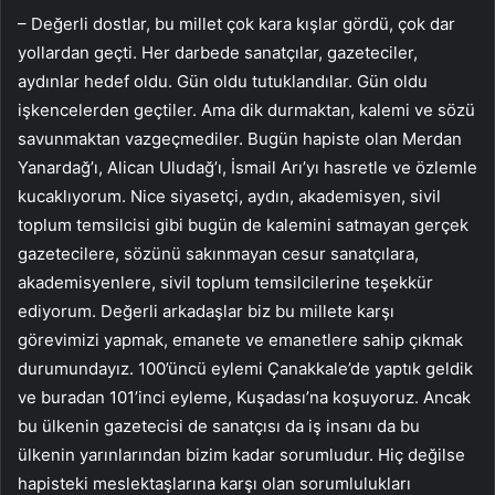
– Değerli dostlar, bu millet çok kara kışlar gördü, çok dar
yollardan geçti. Her darbede sanatçılar, gazeteciler,
aydınlar hedef oldu. Gün oldu tutuklandılar. Gün oldu
işkencelerden geçtiler. Ama dik durmaktan, kalemi ve sözü
savunmaktan vazgeçmediler. Bugün hapiste olan Merdan
Yanardağ’ı, Alican Uludağ’ı, İsmail Arı’yı hasretle ve özlemle
kucaklıyorum. Nice siyasetçi, aydın, akademisyen, sivil
toplum temsilcisi gibi bugün de kalemini satmayan gerçek
gazetecilere, sözünü sakınmayan cesur sanatçılara,
akademisyenlere, sivil toplum temsilcilerine teşekkür
ediyorum. Değerli arkadaşlar biz bu millete karşı
görevimizi yapmak, emanete ve emanetlere sahip çıkmak
durumundayız. 100’üncü eylemi Çanakkale’de yaptık geldik
ve buradan 101’inci eyleme, Kuşadası’na koşuyoruz. Ancak
bu ülkenin gazetecisi de sanatçısı da iş insanı da bu
ülkenin yarınlarından bizim kadar sorumludur. Hiç değilse
hapisteki meslektaşlarına karşı olan sorumlulukları