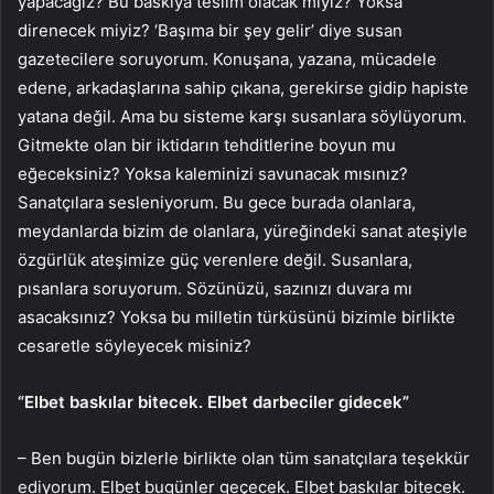
yapacağız? Bu baskıya teslim olacak mıyız? Yoksa
direnecek miyiz? ‘Başıma bir şey gelir’ diye susan
gazetecilere soruyorum. Konuşana, yazana, mücadele
edene, arkadaşlarına sahip çıkana, gerekirse gidip hapiste
yatana değil. Ama bu sisteme karşı susanlara söylüyorum.
Gitmekte olan bir iktidarın tehditlerine boyun mu
eğeceksiniz? Yoksa kaleminizi savunacak mısınız?
Sanatçılara sesleniyorum. Bu gece burada olanlara,
meydanlarda bizim de olanlara, yüreğindeki sanat ateşiyle
özgürlük ateşimize güç verenlere değil. Susanlara,
pısanlara soruyorum. Sözünüzü, sazınızı duvara mı
asacaksınız? Yoksa bu milletin türküsünü bizimle birlikte
cesaretle söyleyecek misiniz?
“Elbet baskılar bitecek. Elbet darbeciler gidecek”
– Ben bugün bizlerle birlikte olan tüm sanatçılara teşekkür
ediyorum. Elbet bugünler geçecek. Elbet baskılar bitecek.