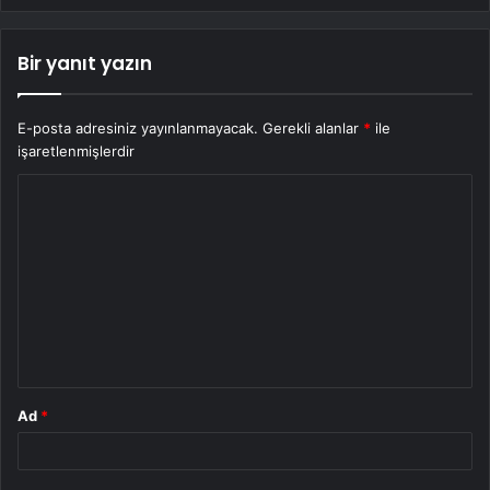
Bir yanıt yazın
E-posta adresiniz yayınlanmayacak.
Gerekli alanlar
*
ile
işaretlenmişlerdir
Y
o
r
u
m
*
Ad
*