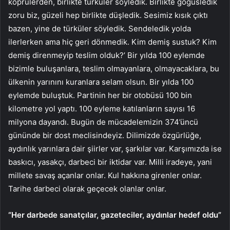
köprülerden, birlikte türküler söyledik. Birlikte göğüsledik
zoru biz, güzeli hep birlikte düşledik. Sesimiz kısık çıktı
bazen, yine de türküler söyledik. Sendeledik yolda
ilerlerken ama hiç geri dönmedik. Kim demiş sustuk? Kim
demiş direnmeyip teslim olduk?’ Bir yılda 100 eylemde
bizimle buluşanlara, teslim olmayanlara, olmayacaklara, bu
ülkenin yarınını kuranlara selam olsun. Bir yılda 100
eylemde buluştuk. Partinin her bir otobüsü 100 bin
kilometre yol yaptı. 100 eyleme katılanların sayısı 16
milyona dayandı. Bugün de mücadelemizin 374’üncü
gününde bir dost meclisindeyiz. Dilimizde özgürlüğe,
aydınlık yarınlara dair şiirler var, şarkılar var. Karşımızda ise
baskıcı, yasakçı, darbeci bir iktidar var. Milli iradeye, yani
millete savaş açanlar onlar. Kul hakkına girenler onlar.
Tarihe darbeci olarak geçecek olanlar onlar.
“Her darbede sanatçılar, gazeteciler, aydınlar hedef oldu”