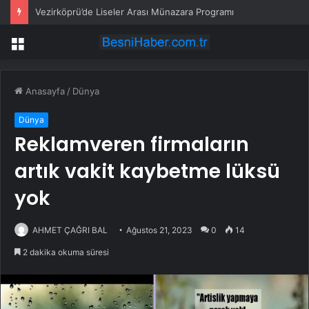
Vezirköprü’de Liseler Arası Münazara Programı
Menü
Anasayfa
/
Dünya
Dünya
Reklamveren firmaların
artık vakit kaybetme lüksü
yok
AHMET ÇAĞRI BAL
Ağustos 21, 2023
0
14
2 dakika okuma süresi