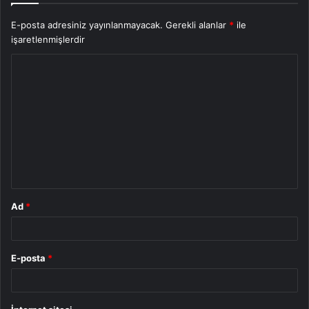
E-posta adresiniz yayınlanmayacak.
Gerekli alanlar
*
ile
işaretlenmişlerdir
Y
o
r
u
m
*
Ad
*
E-posta
*