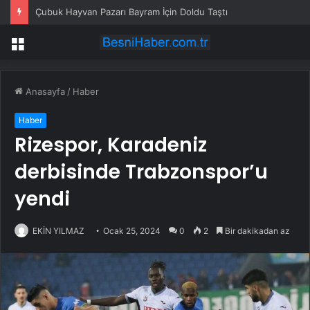
Çubuk Hayvan Pazarı Bayram İçin Doldu Taştı
Menü
Anasayfa
/
Haber
Haber
Rizespor, Karadeniz
derbisinde Trabzonspor’u
yendi
EKİN YILMAZ
Ocak 25, 2024
0
2
Bir dakikadan az