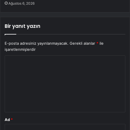
Ağustos 6, 2026
Bir yanıt yazın
E-posta adresiniz yayınlanmayacak.
Gerekli alanlar
*
ile
işaretlenmişlerdir
Y
o
r
u
m
*
Ad
*