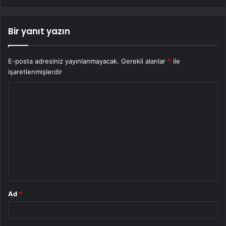
Bir yanıt yazın
E-posta adresiniz yayınlanmayacak.
Gerekli alanlar
*
ile
işaretlenmişlerdir
Y
o
r
u
m
*
Ad
*