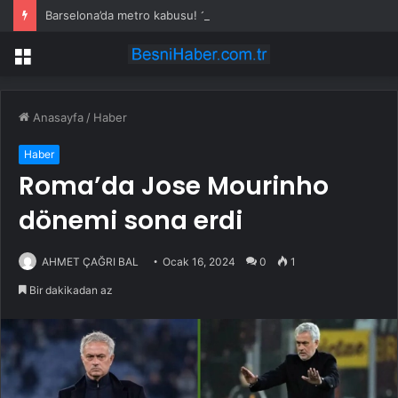
Barselona’da metro kabusu! 137 kişi hastaneye kaldırıldı
Menü
Anasayfa
/
Haber
Haber
Roma’da Jose Mourinho
dönemi sona erdi
AHMET ÇAĞRI BAL
Ocak 16, 2024
0
1
Bir dakikadan az