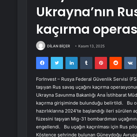
Ukrayna’nın Ru
kaçırma operas
DİLAN BİÇER
Kasım 13, 2025
Facebook
Twitter
LinkedIn
Tumblr
Pinterest
Reddit
ForInvest – Rusya Federal Güvenlik Servisi (FSB
taşıyan Rus savaş uçağını kaçırma operasyonunu
Ukrayna Savunma Bakanlığı Ana İstihbarat Müd
kaçırma girişiminde bulunduğu belirtildi. Bu o
hazırlıklarına 2024’te başlandığı ileri sürülen a
füzesini taşıyan Mig-31 bombardıman uçağının 
engellendi. Bu uçağın kaçırılması için Rus pilo
Köstence şehrinde bulunan Güneydoğu Avrupa