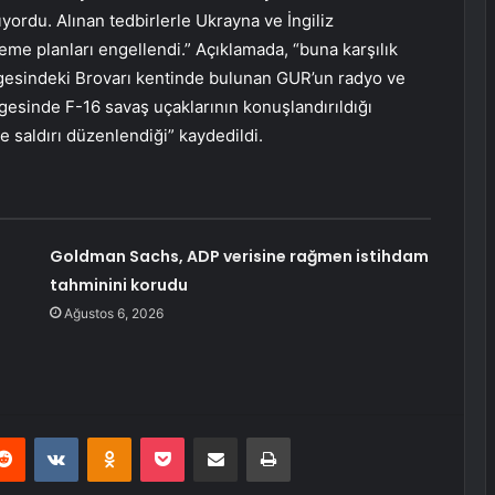
ordu. Alınan tedbirlerle Ukrayna ve İngiliz
me planları engellendi.” Açıklamada, “buna karşılık
esindeki Brovarı kentinde bulunan GUR’un radyo ve
gesinde F-16 savaş uçaklarının konuşlandırıldığı
e saldırı düzenlendiği” kaydedildi.
Goldman Sachs, ADP verisine rağmen istihdam
tahminini korudu
Ağustos 6, 2026
erest
Reddit
VKontakte
Odnoklassniki
Pocket
E-Posta ile paylaş
Yazdır