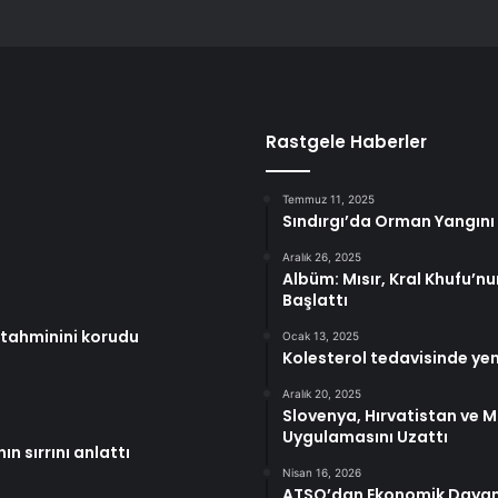
Rastgele Haberler
Temmuz 11, 2025
Sındırgı’da Orman Yangını
Aralık 26, 2025
Albüm: Mısır, Kral Khufu’nu
Başlattı
tahminini korudu
Ocak 13, 2025
Kolesterol tedavisinde yen
Aralık 20, 2025
Slovenya, Hırvatistan ve M
Uygulamasını Uzattı
 sırrını anlattı
Nisan 16, 2026
ATSO’dan Ekonomik Daya