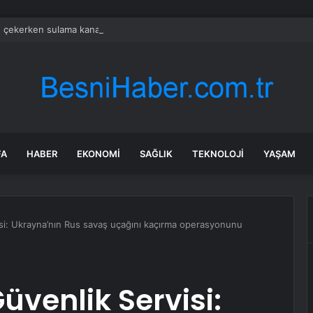
e çekerken sulama kanalına düştü
FA
HABER
EKONOMI
SAĞLIK
TEKNOLOJI
YAŞAM
si: Ukrayna’nın Rus savaş uçağını kaçırma operasyonunu
üvenlik Servisi: