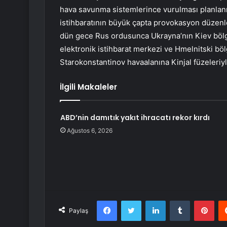
hava savunma sistemlerince vurulması planlanıy
istihbaratının büyük çapta provokasyon düzenle
dün gece Rus ordusunca Ukrayna’nın Kiev bölg
elektronik istihbarat merkezi ve Hmelnitski böl
Starokonstantinov havaalanına Kinjal füzeleriyl
İlgili Makaleler
ABD’nin damıtık yakıt ihracatı rekor kırdı
Ağustos 6, 2026
Facebook
Twitter
LinkedIn
Tumblr
Pint
Paylaş