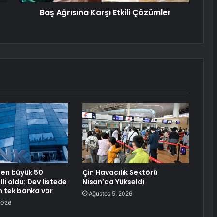
Baş Ağrısına Karşı Etkili Çözümler
 en büyük 50
Çin Havacılık Sektörü
li oldu: Dev listede
Nisan’da Yükseldi
n tek banka var
Ağustos 5, 2026
2026