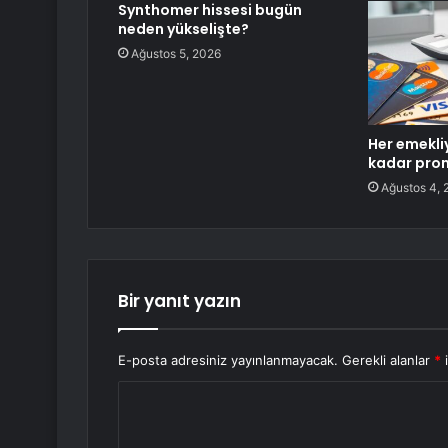
Synthomer hissesi bugün
neden yükselişte?
Ağustos 5, 2026
Her emekli
kadar pro
Ağustos 4, 
Bir yanıt yazın
E-posta adresiniz yayınlanmayacak.
Gerekli alanlar
*
i
Y
o