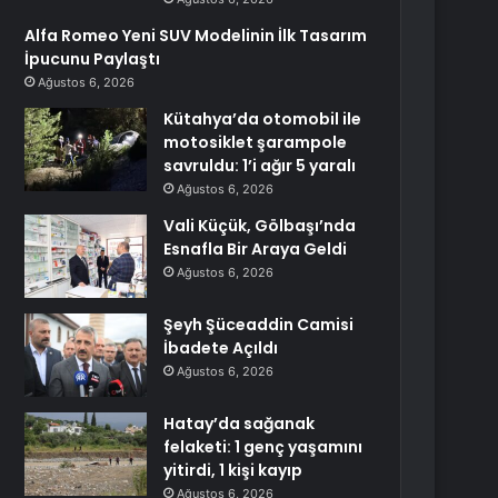
Alfa Romeo Yeni SUV Modelinin İlk Tasarım
İpucunu Paylaştı
Ağustos 6, 2026
Kütahya’da otomobil ile
motosiklet şarampole
savruldu: 1’i ağır 5 yaralı
Ağustos 6, 2026
Vali Küçük, Gölbaşı’nda
Esnafla Bir Araya Geldi
Ağustos 6, 2026
Şeyh Şüceaddin Camisi
İbadete Açıldı
Ağustos 6, 2026
Hatay’da sağanak
felaketi: 1 genç yaşamını
yitirdi, 1 kişi kayıp
Ağustos 6, 2026