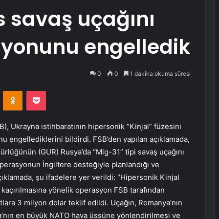
s savaş uçağını
yonunu engelledik
0
0
1 dakika okuma süresi
VKontakte
Odnoklassniki
Pocket
), Ukrayna istihbaratının hipersonik “Kinjal” füzesini
 engellediklerini bildirdi. FSB’den yapılan açıklamada,
ürlüğünün (GUR) Rusya’da “Mig-31” tipi savaş uçağını
perasyonun İngiltere desteğiyle planlandığı ve
çıklamada, şu ifadelere yer verildi: “Hipersonik Kinjal
kaçırılmasına yönelik operasyon FSB tarafından
tlara 3 milyon dolar teklif edildi. Uçağın, Romanya’nın
’nın en büyük NATO hava üssüne yönlendirilmesi ve