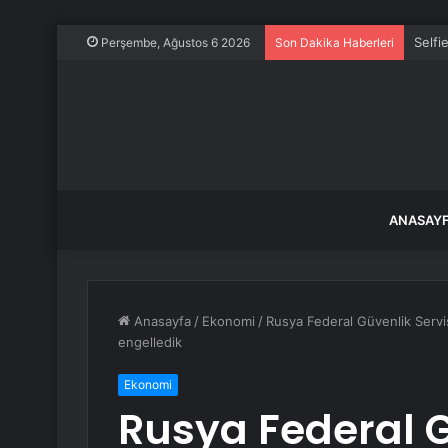
Selfi
Perşembe, Ağustos 6 2026
Son Dakika Haberleri
ANASAY
Anasayfa
/
Ekonomi
/
Rusya Federal Güvenlik Servi
engelledik
Ekonomi
Rusya Federal G