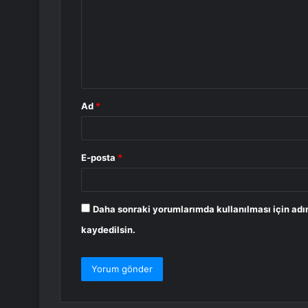
r
u
m
*
Ad
*
E-posta
*
Daha sonraki yorumlarımda kullanılması için adı
kaydedilsin.