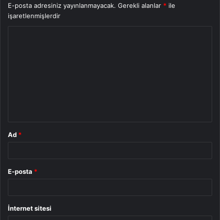
E-posta adresiniz yayınlanmayacak.
Gerekli alanlar
*
ile
işaretlenmişlerdir
Y
o
r
u
m
*
Ad
*
E-posta
*
İnternet sitesi