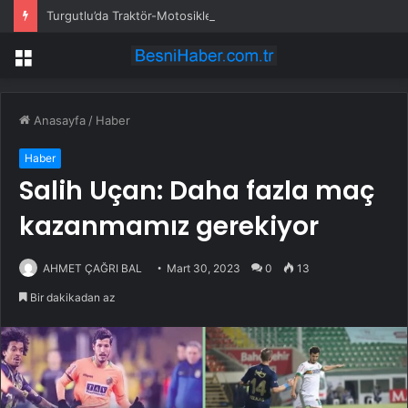
Turgutlu’da Traktör-Motosiklet Kazası
Menü
Anasayfa
/
Haber
Haber
Salih Uçan: Daha fazla maç
kazanmamız gerekiyor
AHMET ÇAĞRI BAL
Mart 30, 2023
0
13
Bir dakikadan az