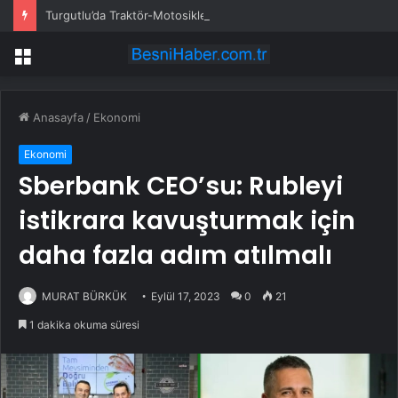
Turgutlu’da Traktör-Motosiklet Kazası
Menü
Anasayfa
/
Ekonomi
Ekonomi
Sberbank CEO’su: Rubleyi
istikrara kavuşturmak için
daha fazla adım atılmalı
MURAT BÜRKÜK
Eylül 17, 2023
0
21
1 dakika okuma süresi