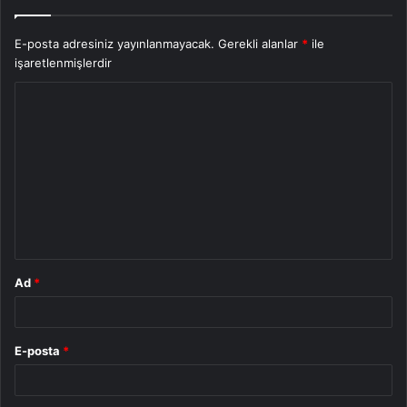
E-posta adresiniz yayınlanmayacak.
Gerekli alanlar
*
ile
işaretlenmişlerdir
Y
o
r
u
m
*
Ad
*
E-posta
*