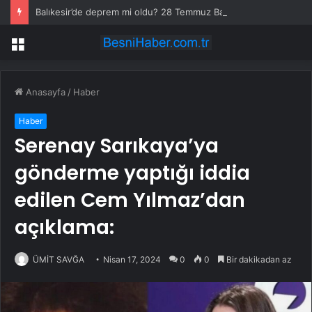
Balıkesir’de deprem mi oldu? 28 Temmuz Balıkesir’de en son ne zaman deprem oldu, depremin şiddeti belli mi?
Menü
Anasayfa
/
Haber
Haber
Serenay Sarıkaya’ya
gönderme yaptığı iddia
edilen Cem Yılmaz’dan
açıklama:
ÜMİT SAVĞA
Nisan 17, 2024
0
0
Bir dakikadan az