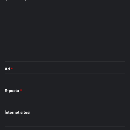
Y
o
r
u
m
*
Ad
*
E-posta
*
İnternet sitesi