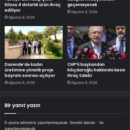
Kilosu 4 dolarlık ürün ihraç
geçemeyecek
ediliyor
Ağustos 8, 2026
Ağustos 8, 2026
Darende’de kadın
CHP’li başkandan
üretimine yönelik proje
Kılıçdaroğlu hakkında kesin
bayram sonrası açılıyor
ihraç talebi
Ağustos 8, 2026
Ağustos 8, 2026
Bir yanıt yazın
E-posta adresiniz yayınlanmayacak.
Gerekli alanlar
*
ile
işaretlenmişlerdir