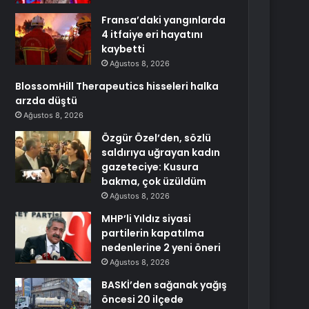
Fransa’daki yangınlarda
4 itfaiye eri hayatını
kaybetti
Ağustos 8, 2026
BlossomHill Therapeutics hisseleri halka
arzda düştü
Ağustos 8, 2026
Özgür Özel’den, sözlü
saldırıya uğrayan kadın
gazeteciye: Kusura
bakma, çok üzüldüm
Ağustos 8, 2026
MHP’li Yıldız siyasi
partilerin kapatılma
nedenlerine 2 yeni öneri
Ağustos 8, 2026
BASKİ’den sağanak yağış
öncesi 20 ilçede