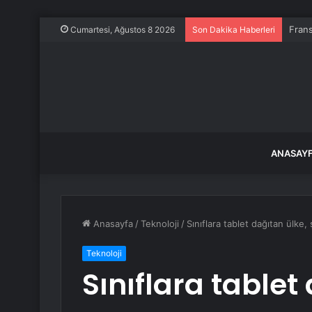
Frans
Cumartesi, Ağustos 8 2026
Son Dakika Haberleri
ANASAY
Anasayfa
/
Teknoloji
/
Sınıflara tablet dağıtan ülke,
Teknoloji
Sınıflara tablet