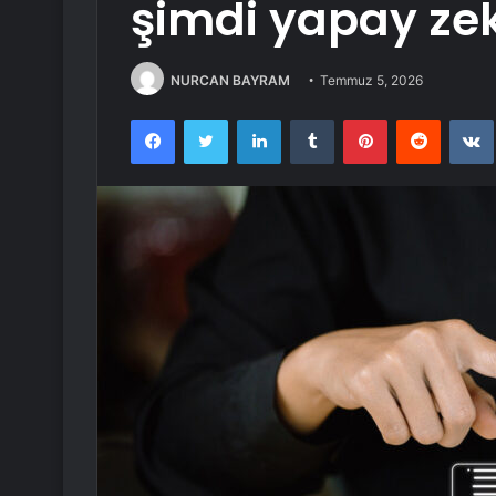
şimdi yapay zek
NURCAN BAYRAM
Temmuz 5, 2026
Facebook
Twitter
LinkedIn
Tumblr
Pinterest
Reddit