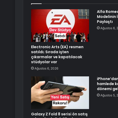
Alfa Romeo
Modelinin 
Paylaştı
Ağustos 6, 
Electronic Arts (EA) resmen
satıldı; Sırada işten
çıkarmalar ve kapatılacak
stüdyolar var
Ağustos 6, 2026
iPhone’da
hamlede k
dönemi gel
Ağustos 5, 
Galaxy Z Fold 8 serisi ön satış