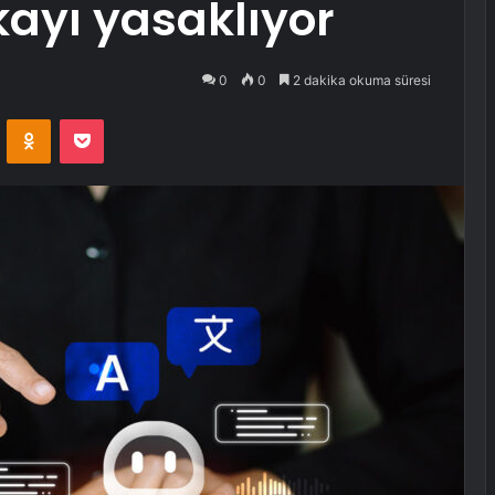
ayı yasaklıyor
0
0
2 dakika okuma süresi
VKontakte
Odnoklassniki
Pocket