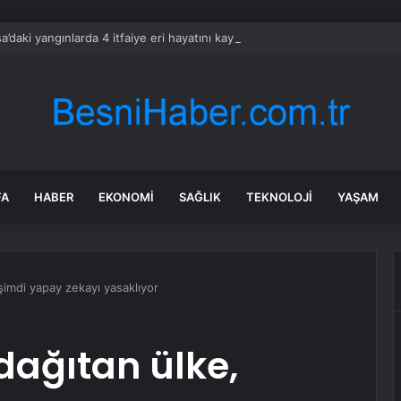
a’daki yangınlarda 4 itfaiye eri hayatını kaybetti
FA
HABER
EKONOMI
SAĞLIK
TEKNOLOJI
YAŞAM
 şimdi yapay zekayı yasaklıyor
 dağıtan ülke,