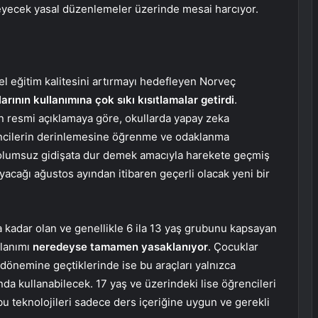
leyecek yasal düzenlemeler üzerinde mesai harcıyor.
el eğitim kalitesini artırmayı hedefleyen Norveç
rının kullanımına çok sıkı kısıtlamalar getirdi
.
n resmi açıklamaya göre, okullarda yapay zeka
encilerin derinlemesine öğrenme ve odaklanma
 olumsuz gidişata dur demek amacıyla harekete geçmiş
cağı ağustos ayından itibaren geçerli olacak yeni bir
a kadar olan ve genellikle 6 ila 13 yaş grubunu kapsayan
llanımı
neredeyse tamamen yasaklanıyor
. Çocuklar
dönemine geçtiklerinde ise bu araçları yalnızca
nda kullanabilecek. 17 yaş ve üzerindeki lise öğrencileri
 bu teknolojileri sadece ders içeriğine uygun ve gerekli