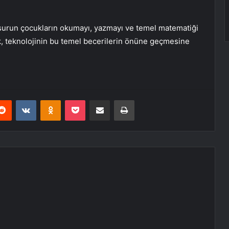
nsurun çocukların okumayı, yazmayı ve temel matematiği
, teknolojinin bu temel becerilerin önüne geçmesine
erest
Reddit
VKontakte
Odnoklassniki
Pocket
E-Posta ile paylaş
Yazdır