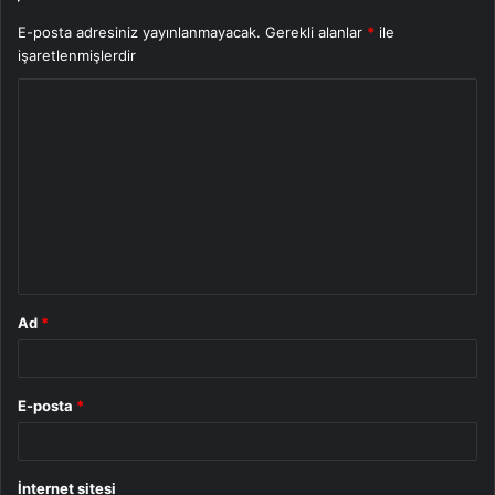
E-posta adresiniz yayınlanmayacak.
Gerekli alanlar
*
ile
işaretlenmişlerdir
Y
o
r
u
m
*
Ad
*
E-posta
*
İnternet sitesi