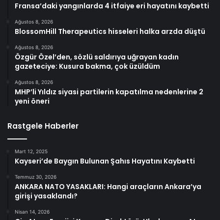
Fransa’daki yangınlarda 4 itfaiye eri hayatını kaybetti
Ağustos 8, 2026
BlossomHill Therapeutics hisseleri halka arzda düştü
Ağustos 8, 2026
Özgür Özel’den, sözlü saldırıya uğrayan kadın
gazeteciye: Kusura bakma, çok üzüldüm
Ağustos 8, 2026
MHP’li Yıldız siyasi partilerin kapatılma nedenlerine 2
yeni öneri
Rastgele Haberler
Mart 12, 2025
Kayseri’de Baygın Bulunan Şahıs Hayatını Kaybetti
Temmuz 30, 2026
ANKARA NATO YASAKLARI: Hangi araçların Ankara’ya
girişi yasaklandı?
Nisan 14, 2026