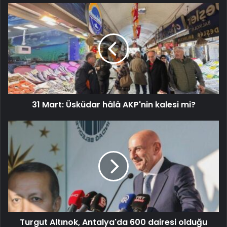
31 Mart: Üsküdar hâlâ AKP'nin kalesi mi?
Turgut Altınok, Antalya'da 600 dairesi olduğu