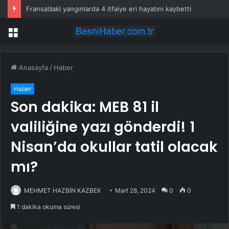
Fransa’daki yangınlarda 4 itfaiye eri hayatını kaybetti
Menü
Anasayfa
/
Haber
Haber
Son dakika: MEB 81 il
valiliğine yazı gönderdi! 1
Nisan’da okullar tatil olacak
mı?
MEHMET HAZBİN KAZBEK
Mart 28, 2024
0
0
1 dakika okuma süresi