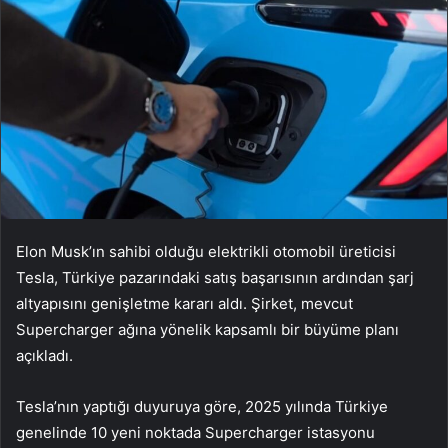
Elon
Musk’
ın
sahibi olduğu elektrikli otomobil
üreticisi
Tesla, Türkiye pazar
ındaki satış başarısının ardından şarj
altyapısını genişletme kararı aldı. Şirket, mevcut
Supercharger ağına y
önelik kapsaml
ı bir b
üyüme plan
ı
a
ç
ıkladı.
Tesla’nın yaptığı duyuruya g
öre, 2025 y
ılında T
ürkiye
genelinde 10 yeni noktada Supercharger istasyonu