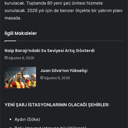
kurulacak. Toplamda 80 yeni
şarj
ünitesi hizmete
sunulacak. 2026 y
ılı i
çin de benzer ölçekte bir yat
ırım planı
masada.
İlgili Makaleler
Naip Barajı’ndaki Su Seviyesi Artış Gösterdi
Ağustos 9, 2026
Juan Silva’nın Yükselişi
Ağustos 8, 2026
YENİ ŞARJ İSTASYONLARININ OLACAĞI ŞEHİRLER:
Aydın (S
öke)