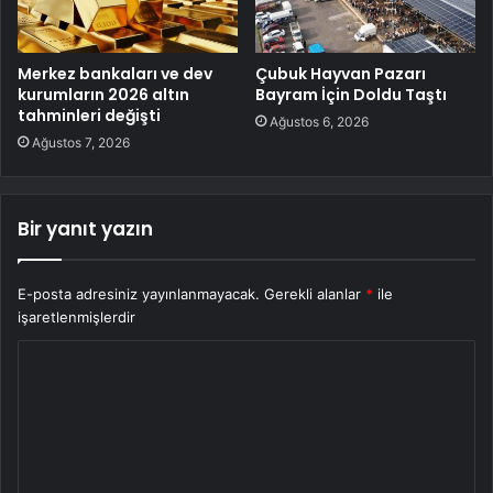
Merkez bankaları ve dev
Çubuk Hayvan Pazarı
kurumların 2026 altın
Bayram İçin Doldu Taştı
tahminleri değişti
Ağustos 6, 2026
Ağustos 7, 2026
Bir yanıt yazın
E-posta adresiniz yayınlanmayacak.
Gerekli alanlar
*
ile
işaretlenmişlerdir
Y
o
r
u
m