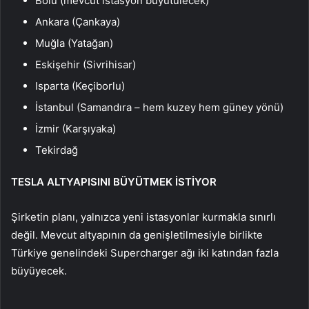
Bolu (mevcut istasyon büyütülecek)
Ankara (Çankaya)
Mu
ğla (Yatağan)
Eskişehir (Sivrihisar)
Isparta (Ke
çiborlu)
İstanbul (Samandıra
– hem kuzey hem g
üney yönü)
İzmir (Karşıyaka)
Tekirdağ
TESLA ALTYAPISINI BÜYÜTMEK İSTİYOR
Şirketin planı, yalnızca yeni istasyonlar kurmakla sınırlı
değil. Mevcut altyapının da genişletilmesiyle birlikte
T
ürkiye genelindeki Supercharger a
ğı iki katından fazla
b
üyüyecek.