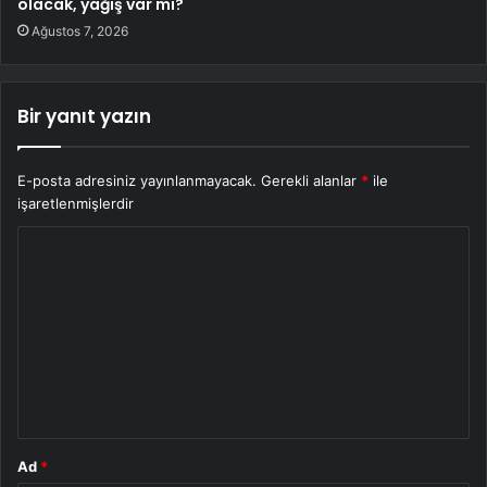
olacak, yağış var mı?
Ağustos 7, 2026
Bir yanıt yazın
E-posta adresiniz yayınlanmayacak.
Gerekli alanlar
*
ile
işaretlenmişlerdir
Y
o
r
u
m
*
Ad
*