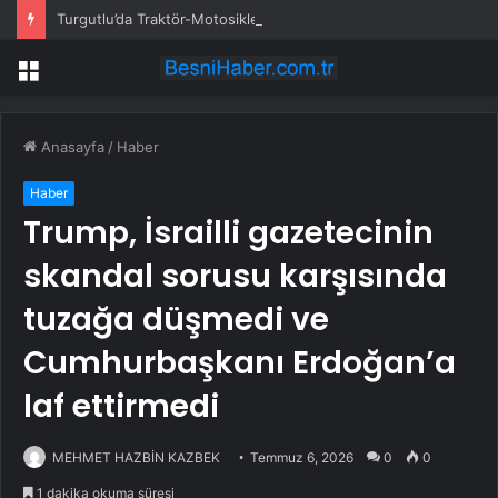
Turgutlu’da Traktör-Motosiklet Kazası
Menü
Anasayfa
/
Haber
Haber
Trump, İsrailli gazetecinin
skandal sorusu karşısında
tuzağa düşmedi ve
Cumhurbaşkanı Erdoğan’a
laf ettirmedi
MEHMET HAZBİN KAZBEK
Temmuz 6, 2026
0
0
1 dakika okuma süresi