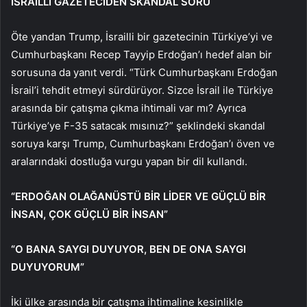
İSRAİLLİ GAZETECİDEN SKANDAL SORU
Öte yandan Trump, İsrailli bir gazetecinin Türkiye’yi ve
Cumhurbaşkanı Recep Tayyip Erdoğan’ı hedef alan bir
sorusuna da yanıt verdi. “Türk Cumhurbaşkanı Erdoğan
İsrail’i tehdit etmeyi sürdürüyor. Sizce İsrail ile Türkiye
arasında bir çatışma çıkma ihtimali var mı? Ayrıca
Türkiye’ye F-35 satacak mısınız?” şeklindeki skandal
soruya karşı Trump, Cumhurbaşkanı Erdoğan’ı öven ve
aralarındaki dostluğa vurgu yapan bir dil kullandı.
“ERDOĞAN OLAĞANÜSTÜ BİR LİDER VE GÜÇLÜ BİR
İNSAN, ÇOK GÜÇLÜ BİR İNSAN”
“O BANA SAYGI DUYUYOR, BEN DE ONA SAYGI
DUYUYORUM”
İki ülke arasında bir çatışma ihtimaline kesinlikle