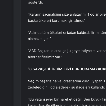
gösterdi:
“Kararın saçmalığını size anlatayım; 1 dolar bi
başka ülkeleri korumak için alındı.”
“Aslında tüm ülkeleri ortadan kaldırabilirim, tü
alamazmışım.”
“ABD Başkanı olarak çoğu şeye ihtiyacım var a
alternatiflerimiz var.”
“8 SAVAŞI BİTİRDİM, BİZİ DURDURAMAYACA
Seçim
başarısına ve icraatlarına vurgu yapan 
zedelediğini iddia ederek şu ifadeleri kullandı:
“Bu vatansever bir hareket değil. Ben büyük fa
kazandım. Bu ülkenin güvenlik çıkarlarıyla ilgili