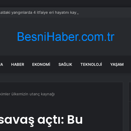
a’daki yangınlarda 4 itfaiye eri hayatını kaybetti
FA
HABER
EKONOMI
SAĞLIK
TEKNOLOJI
YAŞAM
kimler ülkemizin utanç kaynağı
avaş açtı: Bu