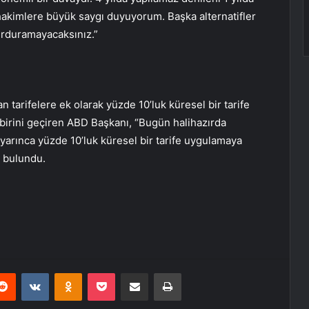
n hakimlere büyük saygı duyuyorum. Başka alternatifler
durduramayacaksınız.”
 tarifelere ek olarak yüzde 10’luk küresel bir tarife
 birini geçiren ABD Başkanı, “Bugün halihazırda
yarınca yüzde 10’luk küresel bir tarife uygulamaya
a bulundu.
erest
Reddit
VKontakte
Odnoklassniki
Pocket
E-Posta ile paylaş
Yazdır