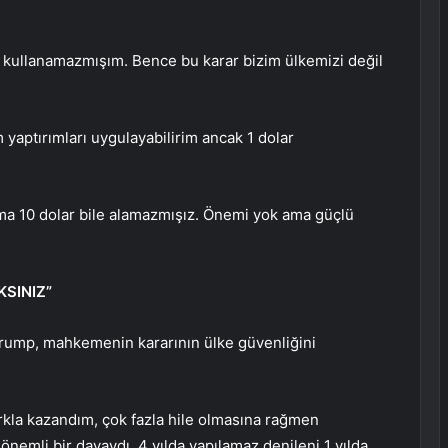
le kullanamazmışım. Bence bu karar bizim ülkemizi değil
m yaptırımları uygulayabilirim ancak 1 dolar
ma 10 dolar bile alamazmışız. Önemi yok ama güçlü
KSINIZ”
Trump, mahkemenin kararının ülke güvenliğini
rkla kazandım, çok fazla hile olmasına rağmen
 önemli bir davaydı. 4 yılda yapılamaz denileni 1 yılda