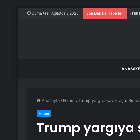
Frans
Cumartesi, Ağustos 8 2026
Son Dakika Haberleri
ANASAY
Anasayfa
/
Haber
/
Trump yargıya savaş açtı: Bu ha
Haber
Trump yargıya s