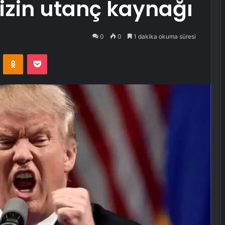
izin utanç kaynağı
0
0
1 dakika okuma süresi
VKontakte
Odnoklassniki
Pocket