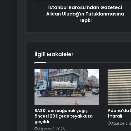
İstanbul Barosu'ndan Gazeteci
Alican Uludağ'ın Tutuklanmasına
Tepki
İlgili Makaleler
BASKİ’den sağanak yağış
Adana’da Si
öncesi 20 ilçede teyakkuza
1 Yaralı
geçildi
Ağustos 8, 
Ağustos 8, 2026