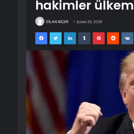
hakimler ülkem
DİLAN BİÇER
Şubat 26, 2026
Facebook
Twitter
LinkedIn
Tumblr
Pinterest
Reddit