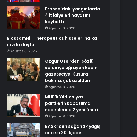
Fransa’daki yangınlarda
4 itfaiye eri hayatını
kaybetti
Ağustos 8, 2026
BlossomHill Therapeutics hisseleri halka
arzda düştü
Ağustos 8, 2026
Özgür Özel’den, sözlü
saldırıya uğrayan kadın
gazeteciye: Kusura
bakma, çok üzüldüm
Ağustos 8, 2026
MHP’li Yıldız siyasi
partilerin kapatılma
nedenlerine 2 yeni öneri
Ağustos 8, 2026
BASKİ’den sağanak yağış
öncesi 20 ilçede