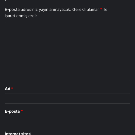
E-posta adresiniz yayınlanmayacak.
Gerekli alanlar
*
ile
işaretlenmişlerdir
Y
o
r
u
m
*
Ad
*
E-posta
*
İnternet sitesi