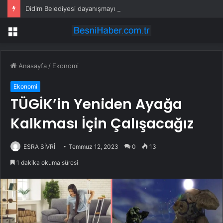
Didim Belediyesi dayanışmayı büyütüyor
Menü
Anasayfa
/
Ekonomi
Ekonomi
TÜGİK’in Yeniden Ayağa
Kalkması İçin Çalışacağız
ESRA SİVRİ
Temmuz 12, 2023
0
13
1 dakika okuma süresi