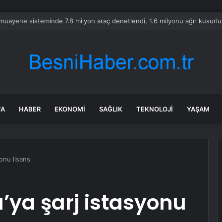
avacılık Sektörü Nisan’da Yükseldi
FA
HABER
EKONOMI
SAĞLIK
TEKNOLOJI
YAŞAM
onu lisansı
a’ya şarj istasyonu