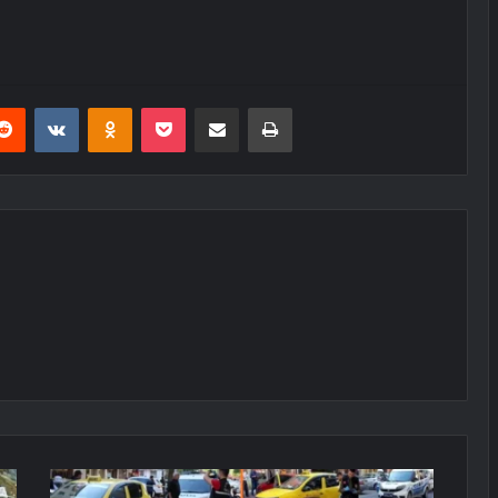
erest
Reddit
VKontakte
Odnoklassniki
Pocket
E-Posta ile paylaş
Yazdır