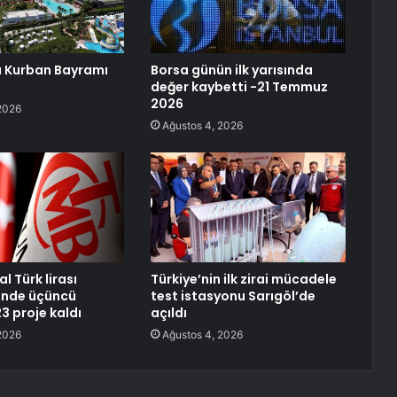
a Kurban Bayramı
Borsa günün ilk yarısında
değer kaybetti -21 Temmuz
2026
2026
Ağustos 4, 2026
al Türk lirası
Türkiye’nin ilk zirai mücadele
inde üçüncü
test istasyonu Sarıgöl’de
 proje kaldı
açıldı
2026
Ağustos 4, 2026