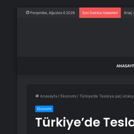
Çin H
Perşembe, Ağustos 6 2026
Son Dakika Haberleri
ANASAY
Anasayfa
/
Ekonomi
/
Türkiye’de Tesla’ya şarj istasy
Ekonomi
Türkiye’de Tesl