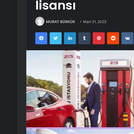
lisansı
MURAT BÜRKÜK
Mart 31, 2023
Facebook
Twitter
LinkedIn
Tumblr
Pinterest
Reddit