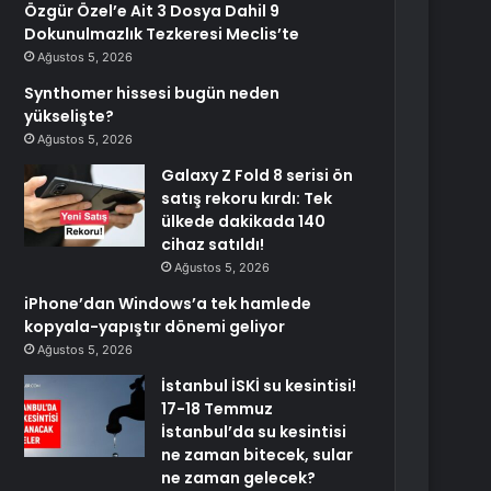
Özgür Özel’e Ait 3 Dosya Dahil 9
Dokunulmazlık Tezkeresi Meclis’te
Ağustos 5, 2026
Synthomer hissesi bugün neden
yükselişte?
Ağustos 5, 2026
Galaxy Z Fold 8 serisi ön
satış rekoru kırdı: Tek
ülkede dakikada 140
cihaz satıldı!
Ağustos 5, 2026
iPhone’dan Windows’a tek hamlede
kopyala-yapıştır dönemi geliyor
Ağustos 5, 2026
İstanbul İSKİ su kesintisi!
17-18 Temmuz
İstanbul’da su kesintisi
ne zaman bitecek, sular
ne zaman gelecek?