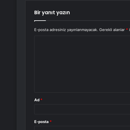
Bir yanıt yazın
E-posta adresiniz yayınlanmayacak.
Gerekli alanlar
*
i
Y
o
r
u
m
*
Ad
*
E-posta
*