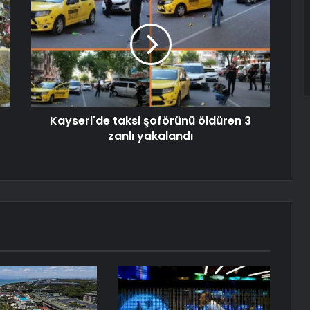
Kayseri'de taksi şoförünü öldüren 3
zanlı yakalandı