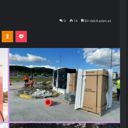
0
14
Bir dakikadan az
VKontakte
Odnoklassniki
Pocket