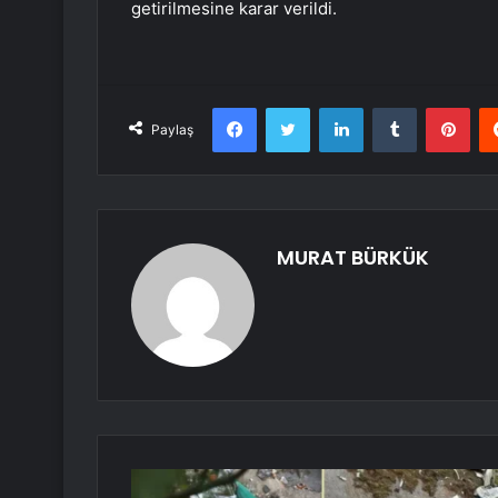
getirilmesine karar verildi.
Facebook
Twitter
LinkedIn
Tumblr
Pint
Paylaş
MURAT BÜRKÜK