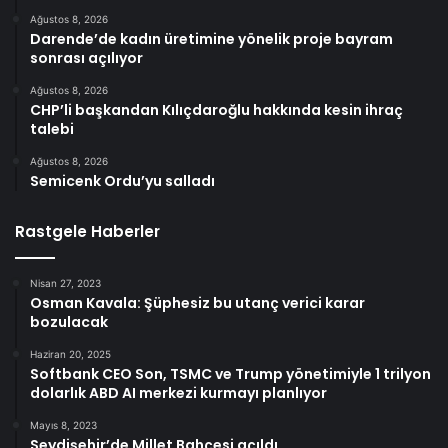
Ağustos 8, 2026
Darende’de kadın üretimine yönelik proje bayram
sonrası açılıyor
Ağustos 8, 2026
CHP’li başkandan Kılıçdaroğlu hakkında kesin ihraç
talebi
Ağustos 8, 2026
Semicenk Ordu’yu salladı
Rastgele Haberler
Nisan 27, 2023
Osman Kavala: Şüphesiz bu utanç verici karar
bozulacak
Haziran 20, 2025
Softbank CEO Son, TSMC ve Trump yönetimiyle 1 trilyon
dolarlık ABD AI merkezi kurmayı planlıyor
Mayıs 8, 2023
Seydişehir’de Millet Bahçesi açıldı