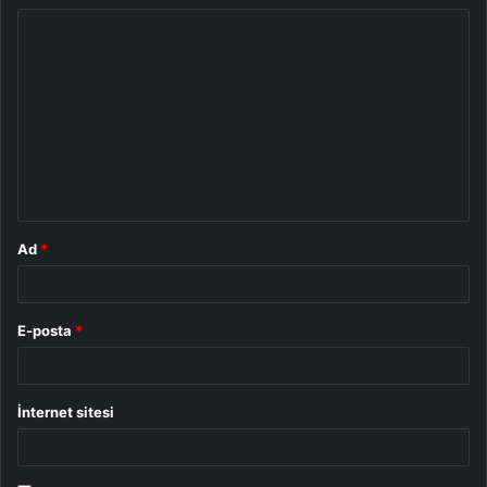
Y
o
r
u
m
*
Ad
*
E-posta
*
İnternet sitesi