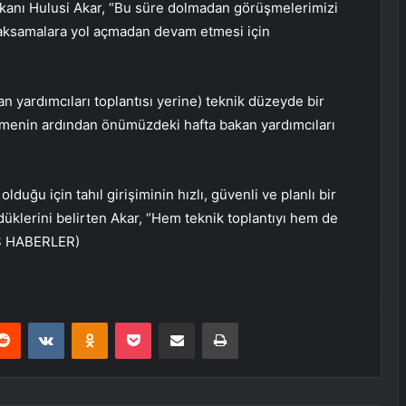
kanı Hulusi Akar, “Bu süre dolmadan görüşmelerimizi
ksamalara yol açmadan devam etmesi için
an yardımcıları toplantısı yerine) teknik düzeyde bir
üşmenin ardından önümüzdeki hafta bakan yardımcıları
olduğu için tahıl girişiminin hızlı, güvenli ve planlı bir
düklerini belirten Akar, “Hem teknik toplantıyı hem de
DIŞ HABERLER)
erest
Reddit
VKontakte
Odnoklassniki
Pocket
E-Posta ile paylaş
Yazdır