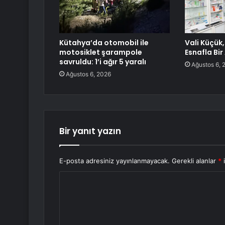
Kütahya’da otomobil ile
Vali Küçük
motosiklet şarampole
Esnafla Bir
savruldu: 1’i ağır 5 yaralı
Ağustos 6, 
Ağustos 6, 2026
Bir yanıt yazın
E-posta adresiniz yayınlanmayacak.
Gerekli alanlar
*
i
Y
o
r
u