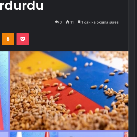
urdurdu
0
11
1 dakika okuma süresi
VKontakte
Odnoklassniki
Pocket