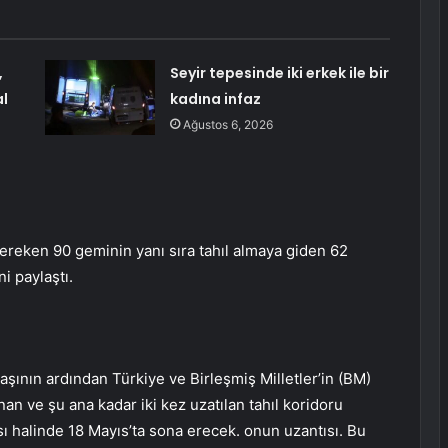
,
Seyir tepesinde iki erkek ile bir
al
kadına infaz
Ağustos 6, 2026
gereken 90 geminin yanı sıra tahıl almaya giden 62
i paylaştı.
ının ardından Türkiye ve Birleşmiş Milletler’in (BM)
n ve şu ana kadar iki kez uzatılan tahıl koridoru
ı halinde 18 Mayıs’ta sona erecek. onun uzantısı. Bu