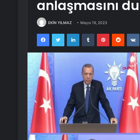
anlaşmasını d
EKİN YILMAZ
Mayıs 19, 2023
Facebook
Twitter
LinkedIn
Tumblr
Pinterest
Reddit