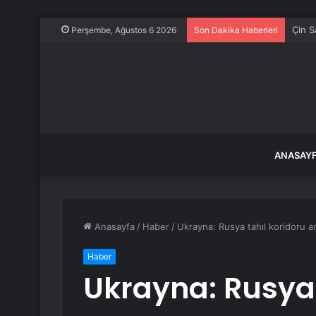
30 gü
Perşembe, Ağustos 6 2026
Son Dakika Haberleri
ANASAY
Anasayfa
/
Haber
/
Ukrayna: Rusya tahıl koridoru 
Haber
Ukrayna: Rusya 