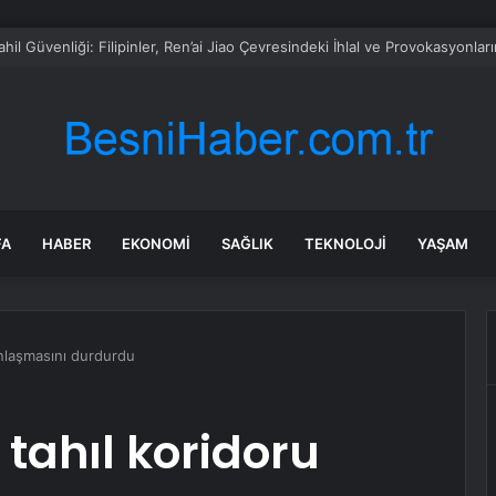
n hastanede yatmış! Serdar Ortaç’tan üzen görüntü
FA
HABER
EKONOMI
SAĞLIK
TEKNOLOJI
YAŞAM
anlaşmasını durdurdu
tahıl koridoru